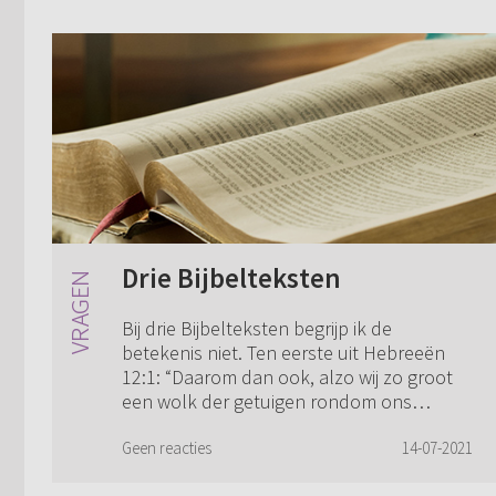
Drie Bijbelteksten
Bij drie Bijbelteksten begrijp ik de
betekenis niet. Ten eerste uit Hebreeën
12:1: “Daarom dan ook, alzo wij zo groot
een wolk der getuigen rondom ons
hebben liggende...” Marcus 8:24: “En hij,
opzie...
Geen reacties
14-07-2021