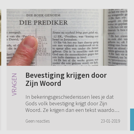
Bevestiging krijgen door
Zijn Woord
In bekeringsgeschiedenissen lees je dat
Gods volk bevestiging krijgt door Zijn
Woord. Ze krijgen dan een tekst waardoor
ze troost ontvangen of rust krijgen o.i.d.
Geen reacties
23-01-2019
Maar hoe krijg je die tekst? Is dat d...