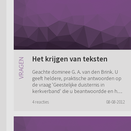
Het krijgen van teksten
Geachte dominee G. A. van den Brink. U
geeft heldere, praktische antwoorden op
de vraag 'Geestelijke duisternis in
kerkverband' die u beantwoordde en het
antwoord waar u naar verwees. U noemde
4 reacties
08-08-2012
het boe...