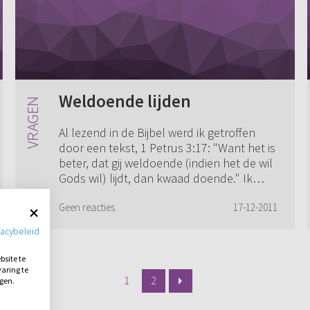
Weldoende lijden
Al lezend in de Bijbel werd ik getroffen
door een tekst, 1 Petrus 3:17: "Want het is
beter, dat gij weldoende (indien het de wil
Gods wil) lijdt, dan kwaad doende." Ik
begrijp deze tekst niet. Ik heb ...
Geen reacties
17-12-2011
vacybeleid
site te
aring te
1
2
ngen.