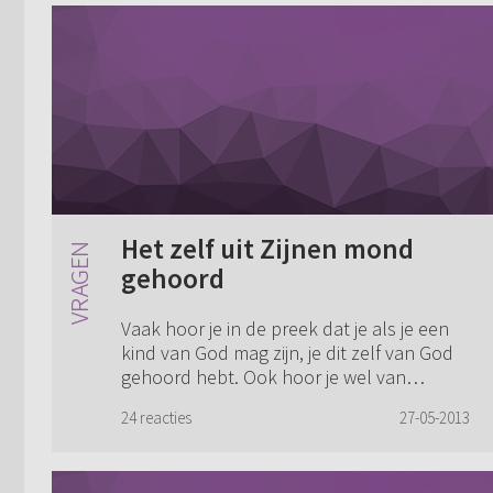
Het zelf uit Zijnen mond
gehoord
Vaak hoor je in de preek dat je als je een
kind van God mag zijn, je dit zelf van God
gehoord hebt. Ook hoor je wel van
mensen dat ze een bepaalde tekst naar
24 reacties
27-05-2013
zich toe kregen. Zoals het in de Psalmen
s...