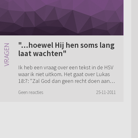
"...hoewel Hij hen soms lang
laat wachten"
Ik heb een vraag over een tekst in de HSV
waar ik niet uitkom. Het gaat over Lukas
18:7: "Zal God dan geen recht doen aan
Zijn uitverkorenen, die dag en nacht tot
Geen reacties
25-11-2011
Hem roepen, hoewel Hij hen soms lang ...