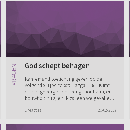
God schept behagen
Kan iemand toelichting geven op de
volgende Bijbeltekst: Haggaï 1:8: "Klimt
op het gebergte, en brengt hout aan, en
bouwt dit huis, en Ik zal een welgevallen
daaraan hebben, en verheerlijkt worden,
ze...
2 reacties
20-02-2013