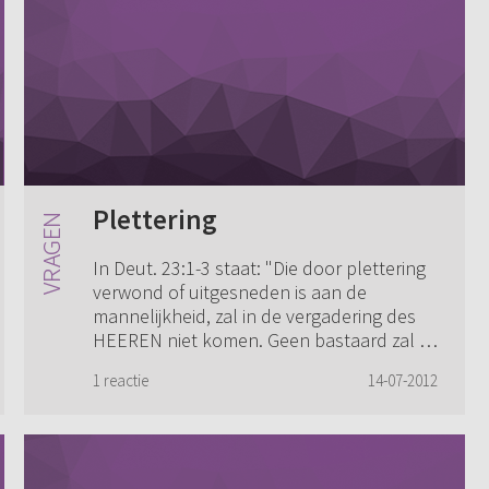
Plettering
In Deut. 23:1-3 staat: "Die door plettering
verwond of uitgesneden is aan de
mannelijkheid, zal in de vergadering des
HEEREN niet komen. Geen bastaard zal in
de vergadering des HEEREN komen; zelfs
1 reactie
14-07-2012
zij...