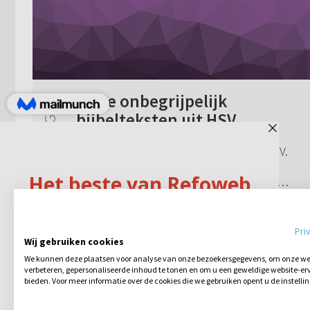
Twee onbegrijpelijk
bijbelteksten uit HSV
Ik heb een vraag aan iemand van de HSV.
Eerst wil ik zeggen dat ik de HSV erg fijn
vind. Ik heb twee bijbelteksten die ik echt
niet begrijp en in de KJV en de laatste
1 reactie
24-01-2012
tekst in de SV wel. Rom: 16:6: "G...
Pri
Wij gebruiken cookies
We kunnen deze plaatsen voor analyse van onze bezoekersgegevens, om onze web
verbeteren, gepersonaliseerde inhoud te tonen en om u een geweldige website-erv
bieden. Voor meer informatie over de cookies die we gebruiken opent u de instelli