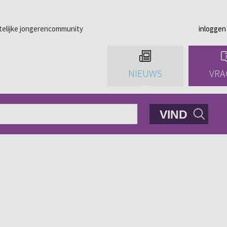
telijke jongerencommunity
inloggen
NIEUWS
VRA
VIND