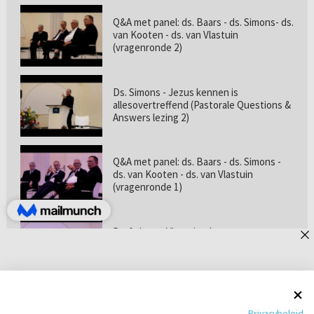
Q&A met panel: ds. Baars - ds. Simons- ds.
van Kooten - ds. van Vlastuin
(vragenronde 2)
Ds. Simons - Jezus kennen is
allesovertreffend (Pastorale Questions &
Answers lezing 2)
Q&A met panel: ds. Baars - ds. Simons -
ds. van Kooten - ds. van Vlastuin
(vragenronde 1)
Prof. dr. van Vlastuin - Is
geloofszekerheid de norm? (Pastorale
Questions & Answers lezing 1)
Pastorie online - met ds. Tramper over
Privacybeleid