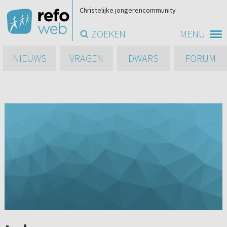
Christelijke jongerencommunity
ZOEKEN
MENU
NIEUWS
VRAGEN
DWARS
FORUM