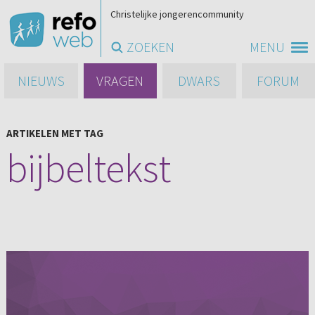
Christelijke jongerencommunity
ZOEKEN
MENU
NIEUWS
VRAGEN
DWARS
FORUM
ARTIKELEN MET TAG
bijbeltekst