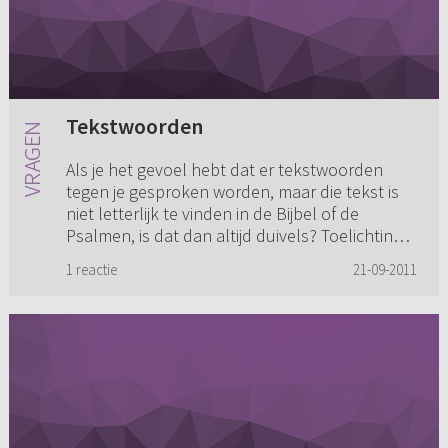
Tekstwoorden
Als je het gevoel hebt dat er tekstwoorden
tegen je gesproken worden, maar die tekst is
niet letterlijk te vinden in de Bijbel of de
Psalmen, is dat dan altijd duivels? Toelichting:
Het ging om een bi...
1 reactie
21-09-2011