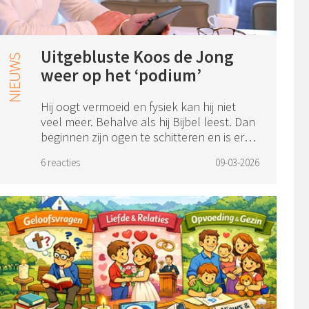
Uitgebluste Koos de Jong
weer op het ‘podium’
Hij oogt vermoeid en fysiek kan hij niet
veel meer. Behalve als hij Bijbel leest. Dan
beginnen zijn ogen te schitteren en is er
weer iets te zien van die oude
6 reacties
09-03-2026
bevlogenheid. “Heere Jezus, U bent het!”
...