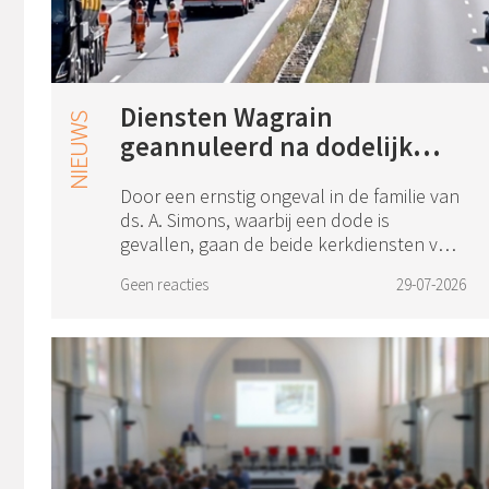
Diensten Wagrain
geannuleerd na dodelijk
ongeval
Door een ernstig ongeval in de familie van
ds. A. Simons, waarbij een dode is
gevallen, gaan de beide kerkdiensten van
zondag 2 augustus in Wagrain (Oostenrijk)
Geen reacties
29-07-2026
niet door. Dat maakt ds. Simons
woensda...