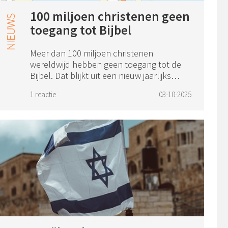
100 miljoen christenen geen
toegang tot Bijbel
Meer dan 100 miljoen christenen
wereldwijd hebben geen toegang tot de
Bijbel. Dat blijkt uit een nieuw jaarlijks
internationaal onderzoek van het Bible
1 reactie
03-10-2025
Access Initiative, een samenwerking van
onder me...