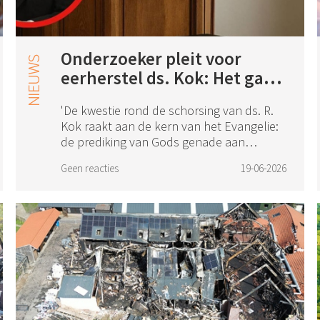
Onderzoeker pleit voor
eerherstel ds. Kok: Het gaat
om de kern van het
'De kwestie rond de schorsing van ds. R.
Evangelie
Kok raakt aan de kern van het Evangelie:
de prediking van Gods genade aan
zondaren, met bevel van geloof en
Geen reacties
19-06-2026
bekering.” Dat stelt onderzoeker Evert de
Jong, die...