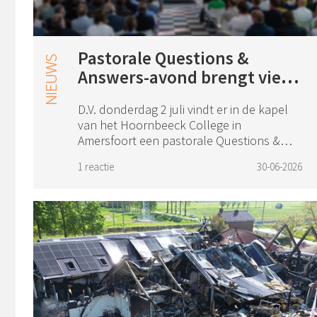
Pastorale Questions &
Answers-avond brengt vier
predikanten samen
D.V. donderdag 2 juli vindt er in de kapel
van het Hoornbeeck College in
Amersfoort een pastorale Questions &
Answers-avond plaats. Tijdens deze
1 reactie
30-06-2026
bijeenkomst vormen vier predikanten een
panel, met het ...