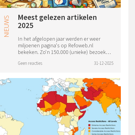
Meest gelezen artikelen
2025
In het afgelopen jaar werden er weer
miljoenen pagina's op Refoweb.nl
bekeken. Zo'n 150.000 (unieke) bezoekers
namen iedere maand een kijkje op deze
Geen reacties
31-12-2025
website. Dit zijn de meest gelezen
artikelen en pop...