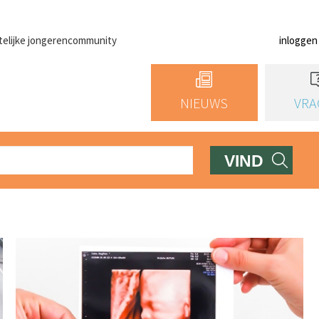
telijke jongerencommunity
inloggen
NIEUWS
VRA
VIND