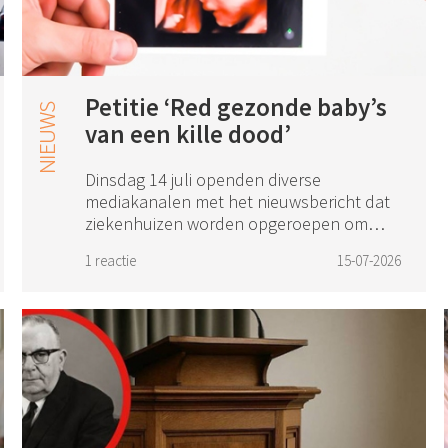
Petitie ‘Red gezonde baby’s
van een kille dood’
Dinsdag 14 juli openden diverse
mediakanalen met het nieuwsbericht dat
ziekenhuizen worden opgeroepen om
vanaf nu abortussen uit te voeren op
1 reactie
15-07-2026
sociale indicatie tussen week 22 en 24 van
de zwangerschap...