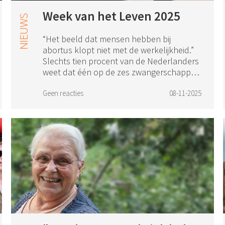
Week van het Leven 2025
“Het beeld dat mensen hebben bij
abortus klopt niet met de werkelijkheid.”
Slechts tien procent van de Nederlanders
weet dat één op de zes zwangerschappen
in Nederland eindigt in een abortus.
Negent...
Geen reacties
08-11-2025