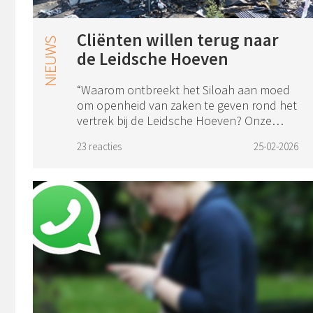
Cliënten willen terug naar
de Leidsche Hoeven
“Waarom ontbreekt het Siloah aan moed
om openheid van zaken te geven rond het
vertrek bij de Leidsche Hoeven? Onze
vragen worden niet beantwoord. En hoe
23 reacties
25-02-2026
kun je zo’n gedrag als christen
verantwoorden? ...