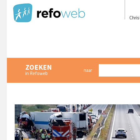
Chris
ZOEKEN
naar
in Refoweb