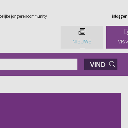
telijke jongerencommunity
inloggen
NIEUWS
VRA
VIND