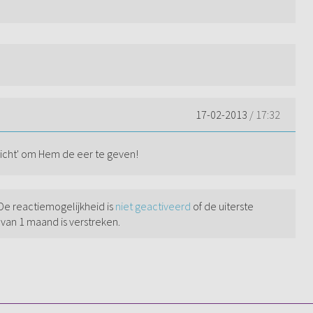
17-02-2013
/ 17:32
ericht' om Hem de eer te geven!
 De reactiemogelijkheid is
niet geactiveerd
of de uiterste
 van 1 maand is verstreken.