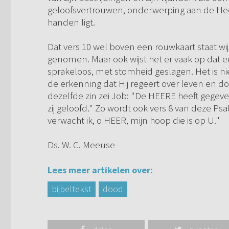
geloofsvertrouwen, onderwerping aan de Heere,
handen ligt.
Dat vers 10 wel boven een rouwkaart staat wi
genomen. Maar ook wijst het er vaak op dat er
sprakeloos, met stomheid geslagen. Het is n
de erkenning dat Hij regeert over leven en d
dezelfde zin zei Job: "De HEERE heeft geg
zij geloofd." Zo wordt ook vers 8 van deze P
verwacht ik, o HEER, mijn hoop die is op U."
Ds. W. C. Meeuse
Lees meer artikelen over:
bijbeltekst
dood