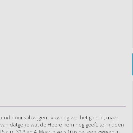
tomd door stilzwijgen, ik zweeg van het goede; maar
id van datgene wat de Heere hem nog geeft, te midden
 Psalm 32:3 en 4. Maar in vers 10 is het een zwijgen in