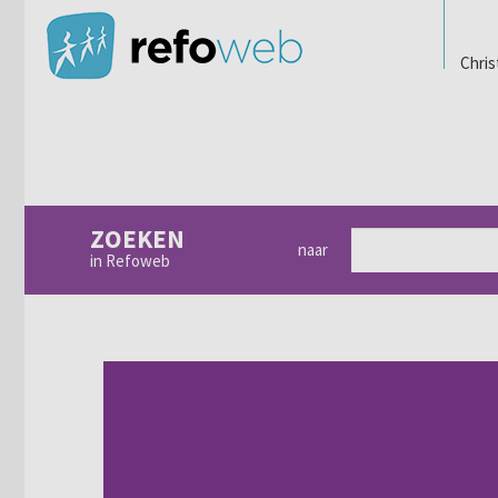
Chris
ZOEKEN
naar
in Refoweb