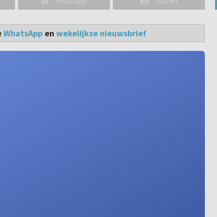
whatsapp
mailen
e
WhatsApp
en
wekelijkse nieuwsbrief