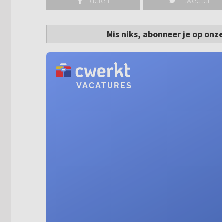
delen
tweeten
Mis niks, abonneer je op onz