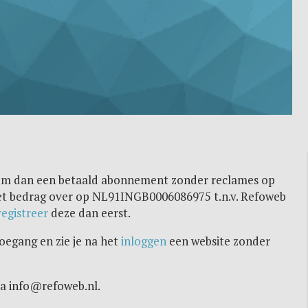
eem dan een betaald abonnement zonder reclames op
het bedrag over op NL91INGB0006086975 t.n.v. Refoweb
registreer
deze dan eerst.
toegang en zie je na het
inloggen
een website zonder
ia info@refoweb.nl.