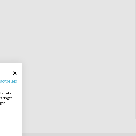
vacybeleid
site te
aring te
ngen.