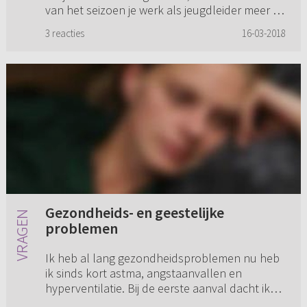
van het seizoen je werk als jeugdleider meer te
leggen, omdat je naar een andere kerk gaat?
3 reacties
16-03-2018
Gezondheids- en geestelijke
problemen
Ik heb al lang gezondheidsproblemen nu heb
ik sinds kort astma, angstaanvallen en
hyperventilatie. Bij de eerste aanval dacht ik
dat ik dood ging. Sinds die tijd knaagt het aan