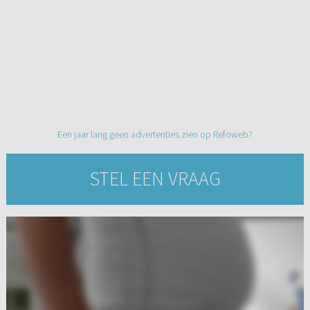
Een jaar lang geen advertenties zien op Refoweb?
STEL EEN VRAAG