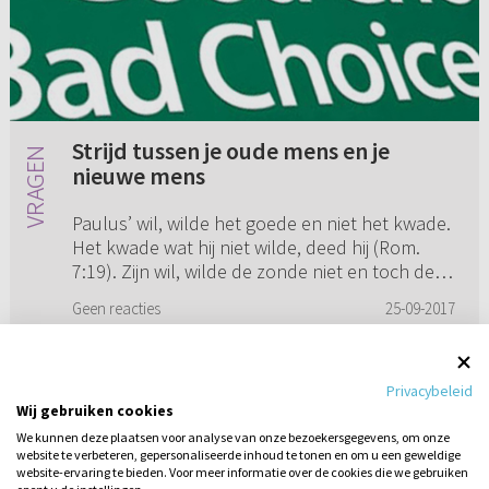
Strijd tussen je oude mens en je
nieuwe mens
Paulus’ wil, wilde het goede en niet het kwade.
Het kwade wat hij niet wilde, deed hij (Rom.
7:19). Zijn wil, wilde de zonde niet en toch deed
hij de zonde. Hoe kan dit? Want volgens
Geen reacties
25-09-2017
Jakobus gaat de ...
Privacybeleid
Wij gebruiken cookies
1
...
4
5
6
7
We kunnen deze plaatsen voor analyse van onze bezoekersgegevens, om onze
website te verbeteren, gepersonaliseerde inhoud te tonen en om u een geweldige
website-ervaring te bieden. Voor meer informatie over de cookies die we gebruiken