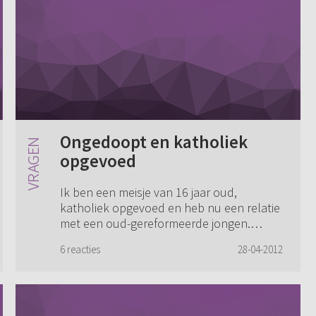
Ongedoopt en katholiek
opgevoed
Ik ben een meisje van 16 jaar oud,
katholiek opgevoed en heb nu een relatie
met een oud-gereformeerde jongen.
Helaas ben ik bij mijn geboorte niet
6 reacties
28-04-2012
gedoopt, maar ik zit er al anderhalf jaar
over na te ...