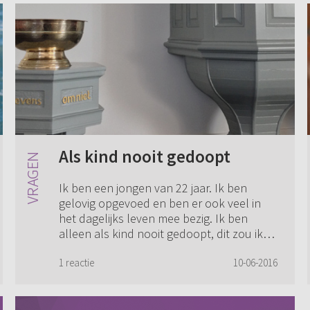
Als kind nooit gedoopt
Ik ben een jongen van 22 jaar. Ik ben
gelovig opgevoed en ben er ook veel in
het dagelijks leven mee bezig. Ik ben
alleen als kind nooit gedoopt, dit zou ik
wel graag willen. Mijn vraag aan u is dan
o...
1 reactie
10-06-2016