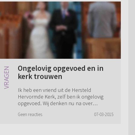
Ongelovig opgevoed en in
kerk trouwen
Ik heb een vriend uit de Hersteld
Hervormde Kerk, zelf ben ik ongelovig
opgevoed. Wij denken nu na over
trouwen, huisje, kinderen. Het geloof vind
Geen reacties
07-03-2015
ik interessant en ik ga ook regelmatig mee
naar de ke...