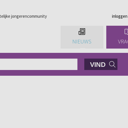
telijke jongerencommunity
inloggen
NIEUWS
VRA
VIND