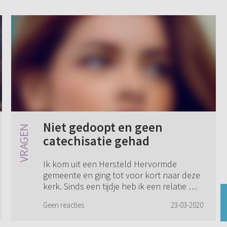
Niet gedoopt en geen
catechisatie gehad
Ik kom uit een Hersteld Hervormde
gemeente en ging tot voor kort naar deze
kerk. Sinds een tijdje heb ik een relatie met
een jongen uit de Ger. Gem. Zijn wens was
Geen reacties
23-03-2020
dat ik met hem mee naar de kerk zou g...