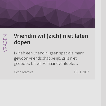
Vriendin wil (zich) niet laten
dopen
Ik heb een vriendin; geen speciale maar
gewoon vriendschappelijk. Zij is niet
gedoopt. Dit wil ze haar eventuele
kinderen later ook niet laten doen omdat
Geen reacties
16-11-2007
ze die verantwoording niet kan dragen,
denkt z...