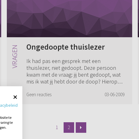
Ongedoopte thuislezer
Ik had pas een gesprek met een
thuislezer, niet gedoopt. Deze persoon
kwam met de vraag: jij bent gedoopt, wat
mis ik wat jij hebt door de doop? Hierop
wist ik niet goed antwoord. Want die
persoon zei...
Geen reacties
03-06-2009
vacybeleid
site te
aring te
1
2
ngen.