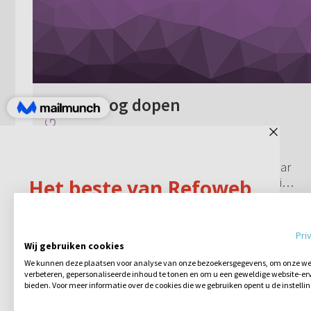
Alsnog dopen
Ik ben niet gedoopt. Mijn moeder is wel
gelovig en met haar ga ik naar de kerk.
Mijn vader is niet gelovig en gaat niet naar
de kerk. Nu sta ik op het punt een relatie
aan te gaan met een gelovige, ge...
6 reacties
01-12-2009
Pri
Wij gebruiken cookies
We kunnen deze plaatsen voor analyse van onze bezoekersgegevens, om onze web
verbeteren, gepersonaliseerde inhoud te tonen en om u een geweldige website-erv
bieden. Voor meer informatie over de cookies die we gebruiken opent u de instelli