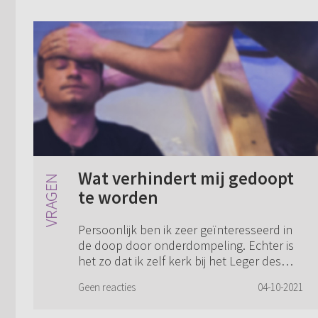
Wat verhindert mij gedoopt
te worden
Persoonlijk ben ik zeer geïnteresseerd in
de doop door onderdompeling. Echter is
het zo dat ik zelf kerk bij het Leger des
Heils en hier al van kleins af aan kom. Ik
Geen reacties
04-10-2021
ben dus nog niet gedoopt. Nu is he...