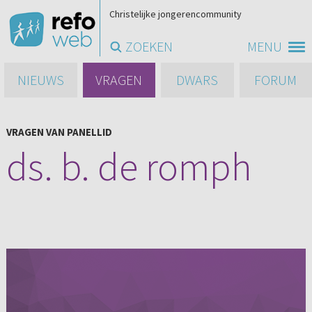
Christelijke jongerencommunity
ZOEKEN
MENU
NIEUWS
VRAGEN
DWARS
FORUM
VRAGEN VAN PANELLID
ds. b. de romph