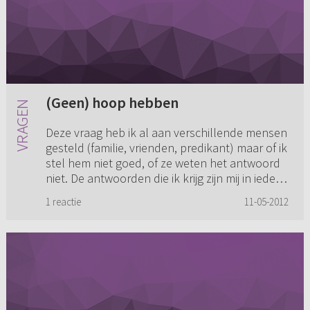
(Geen) hoop hebben
Deze vraag heb ik al aan verschillende mensen
gesteld (familie, vrienden, predikant) maar of ik
stel hem niet goed, of ze weten het antwoord
niet. De antwoorden die ik krijg zijn mij in ieder
geval ni...
1 reactie
11-05-2012