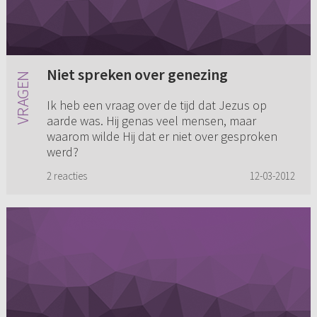
Niet spreken over genezing
Ik heb een vraag over de tijd dat Jezus op
aarde was. Hij genas veel mensen, maar
waarom wilde Hij dat er niet over gesproken
werd?
2 reacties
12-03-2012