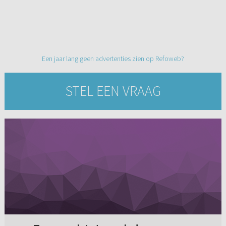
Een jaar lang geen advertenties zien op Refoweb?
STEL EEN VRAAG