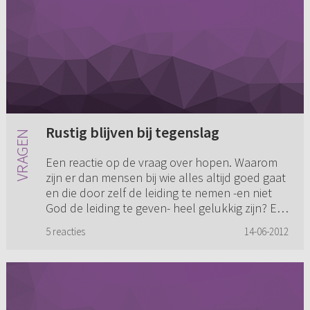
Rustig blijven bij tegenslag
Een reactie op de vraag over hopen. Waarom
zijn er dan mensen bij wie alles altijd goed gaat
en die door zelf de leiding te nemen -en niet
God de leiding te geven- heel gelukkig zijn? En
hoe kan je no...
5 reacties
14-06-2012