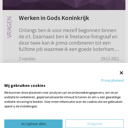
Werken in Gods Koninkrijk
Onlangs ben ik voor mezelf begonnen binnen
de ict. Daarnaast ben ik freelance-fotograaf en
deze twee kan ik prima combineren tot een
fulltime job waarmee ik een goede boterham
verdien. En toch leeft e...
2 reacties
29-12-2011
Privacybeleid
Wij gebruiken cookies
1
2
3
4
5
6
We kunnen deze plaatsen voor analyse van onze bezoekersgegevens, om onze
website te verbeteren, gepersonaliseerde inhoud te tonen en om u een geweldige
website-ervaring te bieden. Voor meer informatie over de cookies die we gebruiken
opent u de instellingen.
Stel hier
een vraag
design website door
Accepteer alles
Weigeren