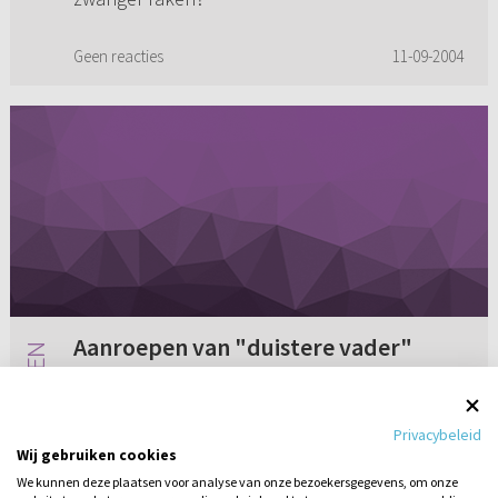
Geen reacties
11-09-2004
Aanroepen van "duistere vader"
Ik ben christelijk opgevoed, maar wel heel vrij.
Mijn ouders lopen wel eens te vloeken en gaan
Privacybeleid
niet vaak naar de kerk ofzo. Maar ik weet weet
Wij gebruiken cookies
wel wie Jezus is en God. Nu heb ik sinds kort
We kunnen deze plaatsen voor analyse van onze bezoekersgegevens, om onze
verkering me...