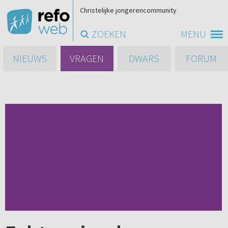
Christelijke jongerencommunity
ZOEKEN
MENU
NIEUWS
VRAGEN
DWARS
FORUM