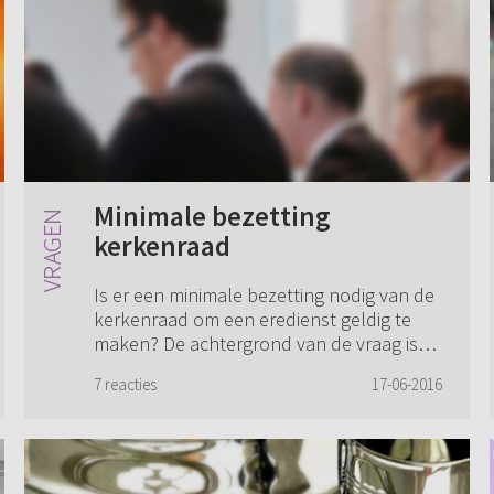
Minimale bezetting
kerkenraad
Is er een minimale bezetting nodig van de
kerkenraad om een eredienst geldig te
maken? De achtergrond van de vraag is
de praktijk dat bij ons ons in de gemeente
7 reacties
17-06-2016
het regelmatig voorkomt dat er slecht t...