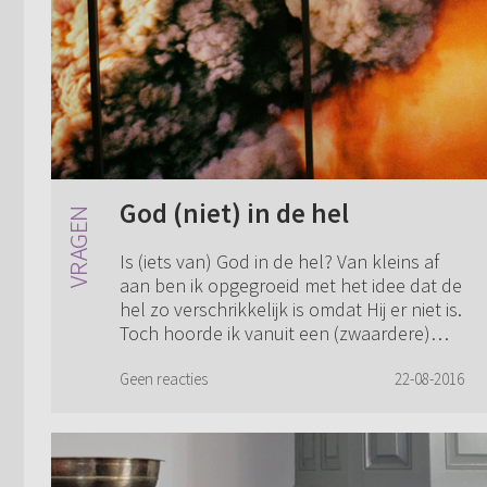
God (niet) in de hel
Is (iets van) God in de hel? Van kleins af
aan ben ik opgegroeid met het idee dat de
hel zo verschrikkelijk is omdat Hij er niet is.
Toch hoorde ik vanuit een (zwaardere)
kring dat God juist in de hel...
Geen reacties
22-08-2016