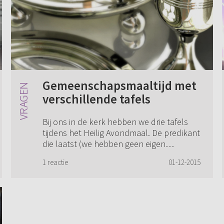
Gemeenschapsmaaltijd met
verschillende tafels
Bij ons in de kerk hebben we drie tafels
tijdens het Heilig Avondmaal. De predikant
die laatst (we hebben geen eigen
predikant) bij ons het Heilig Avondmaal
1 reactie
01-12-2015
bediende, benadrukte dat het een
gemeenscha...