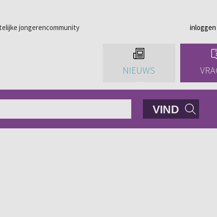
telijke jongerencommunity
inloggen
NIEUWS
VRA
VIND