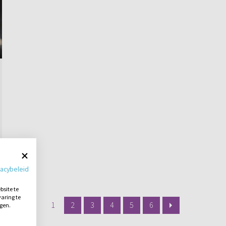
vacybeleid
site te
aring te
1
2
3
4
5
6
ngen.