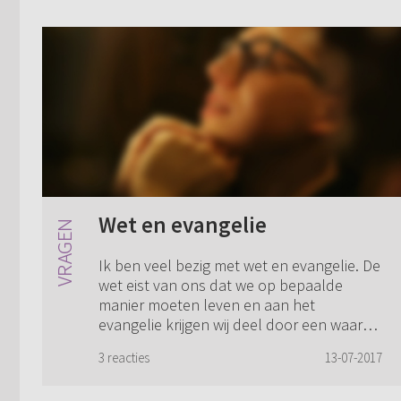
Wet en evangelie
Ik ben veel bezig met wet en evangelie. De
wet eist van ons dat we op bepaalde
manier moeten leven en aan het
evangelie krijgen wij deel door een waar
geloof. Maar hoever moet een mens gaan
3 reacties
13-07-2017
in Gods wi...