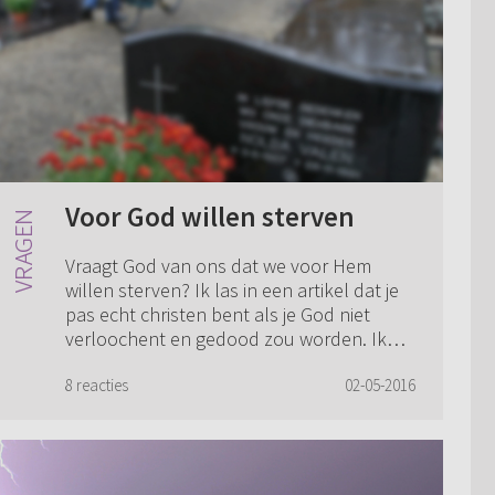
Voor God willen sterven
Vraagt God van ons dat we voor Hem
willen sterven? Ik las in een artikel dat je
pas echt christen bent als je God niet
verloochent en gedood zou worden. Ik
denk dat ik zelf zou ontkennen God te
kennen...
8 reacties
02-05-2016