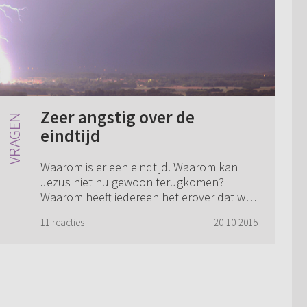
Zeer angstig over de
eindtijd
Waarom is er een eindtijd. Waarom kan
Jezus niet nu gewoon terugkomen?
Waarom heeft iedereen het erover dat we
nu in de eindtijd leven, zelfs predikanten?
11 reacties
20-10-2015
Ik ben een boze, gefrustreerde moeder
van een...