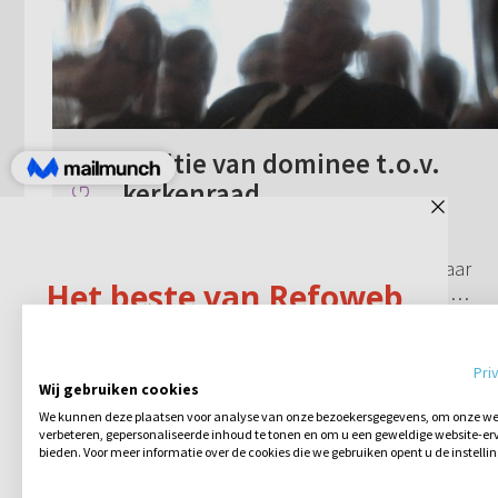
Positie van dominee t.o.v.
kerkenraad
In hoeverre is een dominee verbonden
aan de kerkenraad van de gemeente waar
hij staat? Is een dominee een losstaand
iemand en/of in dienst van een
Geen reacties
24-08-2015
kerkenraad, of hoe moet ik dat zien?
Moet/deelt een d...
Pri
Wij gebruiken cookies
We kunnen deze plaatsen voor analyse van onze bezoekersgegevens, om onze web
verbeteren, gepersonaliseerde inhoud te tonen en om u een geweldige website-erv
bieden. Voor meer informatie over de cookies die we gebruiken opent u de instelli