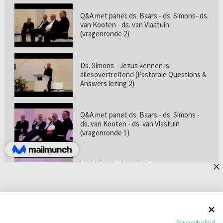
Q&A met panel: ds. Baars - ds. Simons- ds.
van Kooten - ds. van Vlastuin
(vragenronde 2)
Ds. Simons - Jezus kennen is
allesovertreffend (Pastorale Questions &
Answers lezing 2)
Q&A met panel: ds. Baars - ds. Simons -
ds. van Kooten - ds. van Vlastuin
(vragenronde 1)
Prof. dr. van Vlastuin - Is
geloofszekerheid de norm? (Pastorale
Questions & Answers lezing 1)
Pastorie online - met ds. Tramper over
Privacybeleid