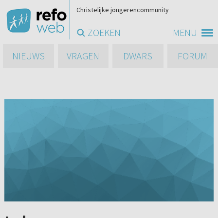
Christelijke jongerencommunity
ZOEKEN
MENU
NIEUWS
VRAGEN
DWARS
FORUM