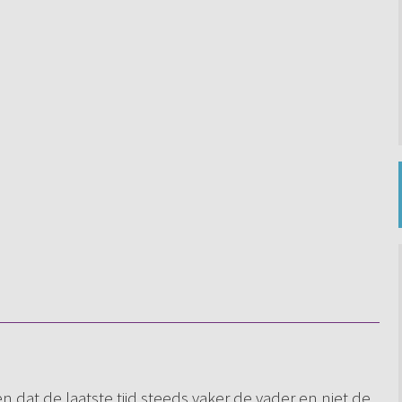
len dat de laatste tijd steeds vaker de vader en niet de