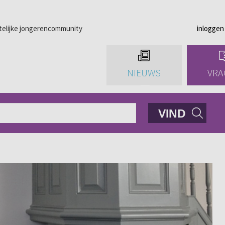
telijke jongerencommunity
inloggen
NIEUWS
VRA
VIND