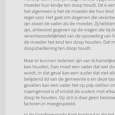
moeder hun kindje ten doop houdt. Dit is een
het algemeen is het de moeder die hun kind
regel voor. Het gaat om degenen die verantwo
zijn zowel de vader als de moeder. Zij hebben
zijn, antwoord gegeven op de vragen die bi
verantwoordelijkheid van de opvoeding van hu
de moeder het kind ten doop houden. Dat ma
doopsbediening ten doop houdt.
Maar er kunnen redenen zijn van lichamelijk
kan houden. Dan moet een vader dat wel doen
wordt. In dat geval kan een ouder dat niet al
belijdend lid van de gemeente is en deze ta
gevallen kan een vader het op prijs stellen o
naamgenoot is of omdat de ouders met elka
doop te houden. Op zich is daar geen bezwaa
factoren in meegespeeld.
In de Gereformeerde Kerk bestond in die tij