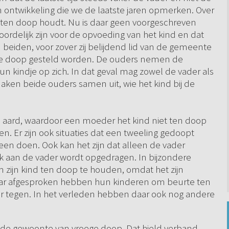
 ontwikkeling die we de laatste jaren opmerken. Over
 ten doop houdt. Nu is daar geen voorgeschreven
ordelijk zijn voor de opvoeding van het kind en dat
 beiden, voor zover zij belijdend lid van de gemeente
j de doop gesteld worden. De ouders nemen de
n kindje op zich. In dat geval mag zowel de vader als
ken beide ouders samen uit, wie het kind bij de
e aard, waardoor een moeder het kind niet ten doop
. Er zijn ook situaties dat een tweeling gedoopt
leen doen. Ook kan het zijn dat alleen de vader
ak aan de vader wordt opgedragen. In bijzondere
m zijn kind ten doop te houden, omdat het zijn
ar afgesproken hebben hun kinderen om beurte ten
r tegen. In het verleden hebben daar ook nog andere
d de gewoonte van vroege doop. Dat hield verband