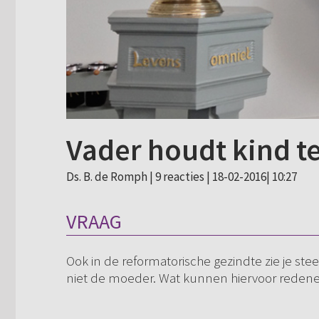
Vader houdt kind t
Ds. B. de Romph |
9 reacties
| 18-02-2016| 10:27
VRAAG
Ook in de reformatorische gezindte zie je st
niet de moeder. Wat kunnen hiervoor redenen 