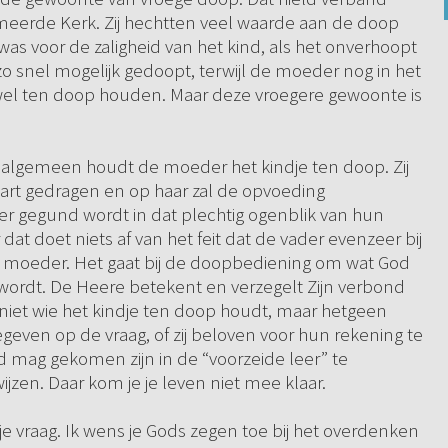
eerde Kerk. Zij hechtten veel waarde aan de doop
 was voor de zaligheid van het kind, als het onverhoopt
o snel mogelijk gedoopt, terwijl de moeder nog in het
el ten doop houden. Maar deze vroegere gewoonte is
et algemeen houdt de moeder het kindje ten doop. Zij
rt gedragen en op haar zal de opvoeding
 gegund wordt in dat plechtig ogenblik van hun
at doet niets af van het feit dat de vader evenzeer bij
de moeder. Het gaat bij de doopbediening om wat God
 wordt. De Heere betekent en verzegelt Zijn verbond
e niet wie het kindje ten doop houdt, maar hetgeen
even op de vraag, of zij beloven voor hun rekening te
and mag gekomen zijn in de “voorzeide leer” te
zen. Daar kom je je leven niet mee klaar.
je vraag. Ik wens je Gods zegen toe bij het overdenken