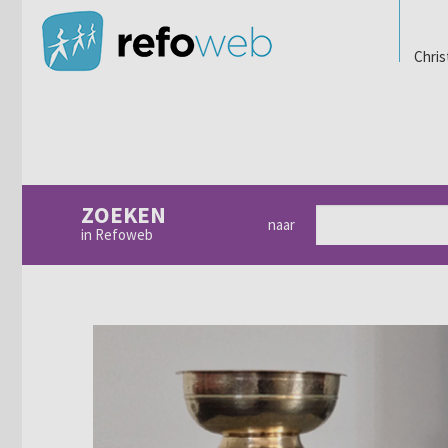
Chris
ZOEKEN
naar
in Refoweb