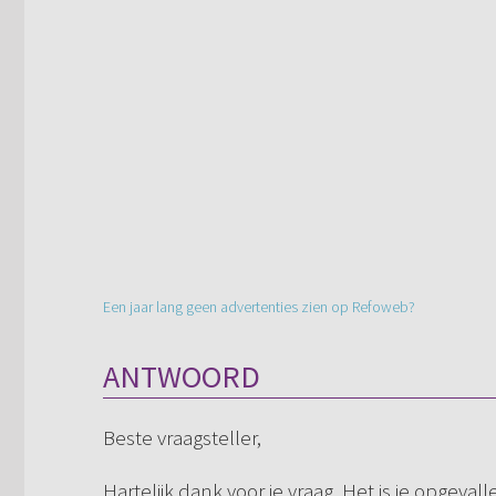
Een jaar lang geen advertenties zien op Refoweb?
ANTWOORD
Beste vraagsteller,
Hartelijk dank voor je vraag. Het is je opgeval