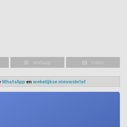
whatsapp
mailen
e
WhatsApp
en
wekelijkse nieuwsbrief