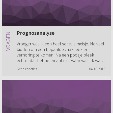
Prognosanalyse
Vroeger was ik een heel serieus meisje. Na veel
bidden om een bepaalde zaak leek er
verhoring te komen. Na een poosje bleek
echter dat het helemaal niet waar was. Ik was
zo teleurgesteld dat ik eigenl...
Geen reacties
04-10-2013