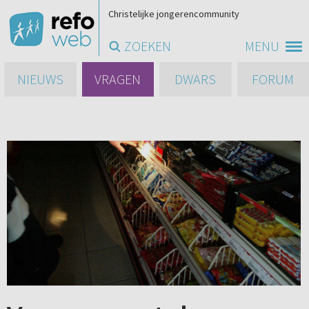
Christelijke jongerencommunity
ZOEKEN
MENU
NIEUWS
VRAGEN
DWARS
FORUM