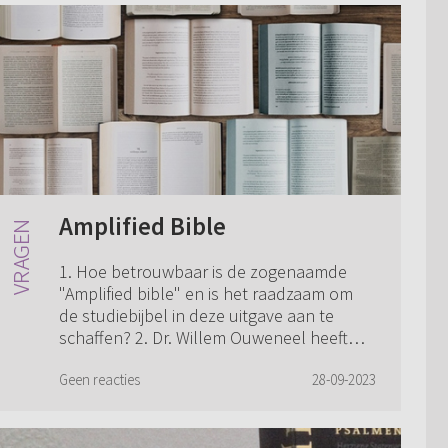
Amplified Bible
1. Hoe betrouwbaar is de zogenaamde
"Amplified bible" en is het raadzaam om
de studiebijbel in deze uitgave aan te
schaffen? 2. Dr. Willem Ouweneel heeft
een beknopt commentaar op het Nieuwe
Testam...
Geen reacties
28-09-2023