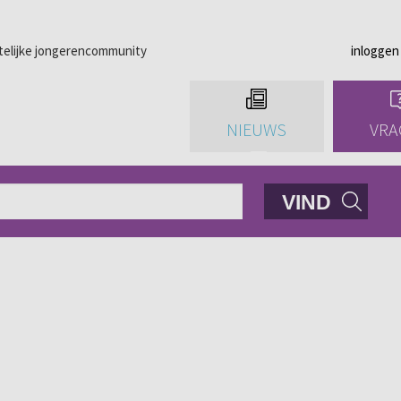
telijke jongerencommunity
inloggen
NIEUWS
VRA
VIND