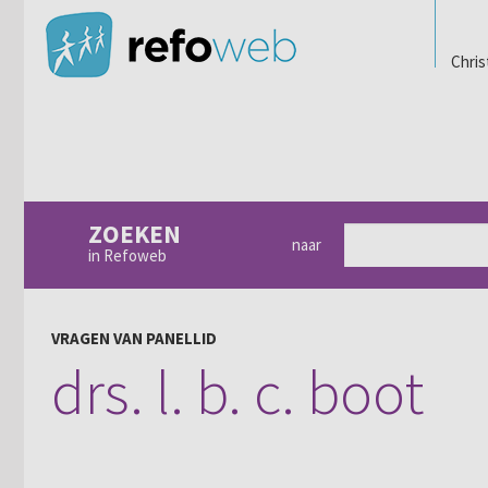
Chris
ZOEKEN
naar
in Refoweb
VRAGEN VAN PANELLID
drs. l. b. c. boot