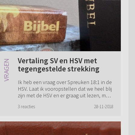
Vertaling SV en HSV met
tegengestelde strekking
Ik heb een vraag over Spreuken 18:1 in de
HSV. Laat ik vooropstellen dat we heel blij
zijn met de HSV en er graag uit lezen, maar
n.a.v. een stukje in ons dagboek hebben
3 reacties
28-11-2018
we toch een vraag. In de State...