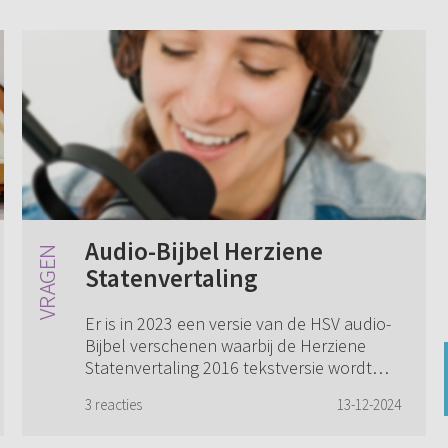
Audio-Bijbel Herziene
Statenvertaling
Er is in 2023 een versie van de HSV audio-
Bijbel verschenen waarbij de Herziene
Statenvertaling 2016 tekstversie wordt
voorgelezen. Komt er een mogelijkheid
3 reacties
13-12-2024
om de audio (tegen betaling) te
downloaden?...