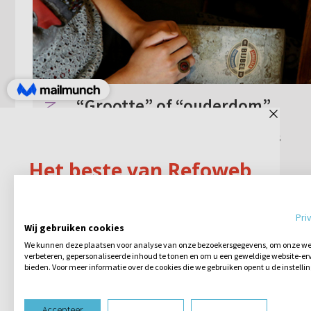
“Grootte” of “ouderdom”
Waarom is het woord “grootte” in Lukas
2:52 in de HSV niet veranderd in
“ouderdom”?
1 reactie
29-08-2017
Pri
Wij gebruiken cookies
We kunnen deze plaatsen voor analyse van onze bezoekersgegevens, om onze web
verbeteren, gepersonaliseerde inhoud te tonen en om u een geweldige website-erv
bieden. Voor meer informatie over de cookies die we gebruiken opent u de instelli
Accepteer