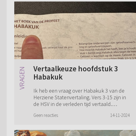
Vertaalkeuze hoofdstuk 3
Habakuk
Ik heb een vraag over Habakuk 3 van de
Herziene Statenvertaling. Vers 3-15 zijn in
de HSV in de verleden tijd vertaald.
Sommige andere vertalingen (bijvoorbeeld
Geen reacties
14-11-2024
NBG '51) zetten deze verzen in de tegen...