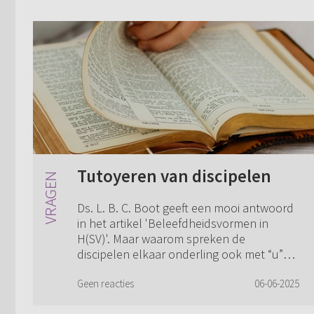
Tutoyeren van discipelen
Ds. L. B. C. Boot geeft een mooi antwoord
in het artikel 'Beleefdheidsvormen in
H(SV)'. Maar waarom spreken de
discipelen elkaar onderling ook met “u”
aan in de HSV, is dat niet vreemd? Ze zijn
toch g...
Geen reacties
06-06-2025