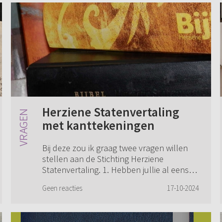
Herziene Statenvertaling
met kanttekeningen
Bij deze zou ik graag twee vragen willen
stellen aan de Stichting Herziene
Statenvertaling. 1. Hebben jullie al eens
overwogen om een HSV met de bekende
Geen reacties
17-10-2024
kanttekeningen uit te geven? Die vind ik
per...