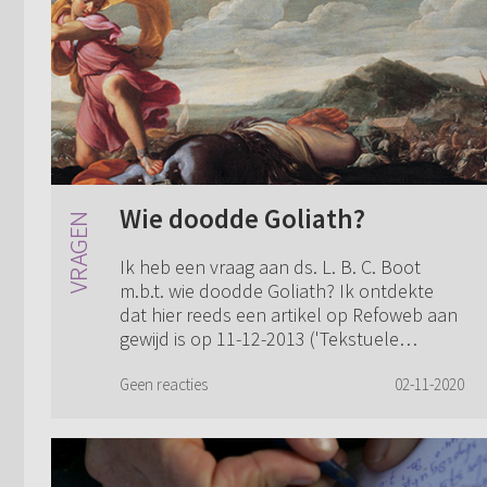
Wie doodde Goliath?
Ik heb een vraag aan ds. L. B. C. Boot
m.b.t. wie doodde Goliath? Ik ontdekte
dat hier reeds een artikel op Refoweb aan
gewijd is op 11-12-2013 ('Tekstuele
problemen'), maar een inhoudelijke
reactie o...
Geen reacties
02-11-2020