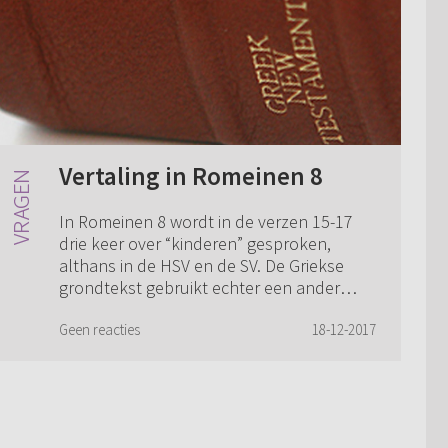
Vertaling in Romeinen 8
In Romeinen 8 wordt in de verzen 15-17
drie keer over “kinderen” gesproken,
althans in de HSV en de SV. De Griekse
grondtekst gebruikt echter een ander
woord in vers 15 dan in de verzen 16 en
17. In v...
Geen reacties
18-12-2017