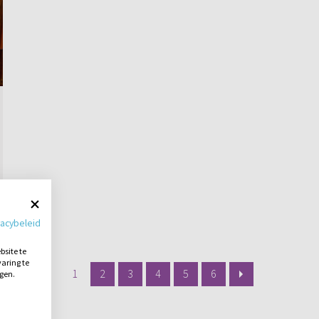
vacybeleid
site te
aring te
1
2
3
4
5
6
ngen.