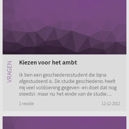
Kiezen voor het ambt
Ik ben een geschiedenisstudent die bijna
afgestudeerd is. De studie geschiedenis heeft
mij veel voldoening gegeven -en doet dat nog
steeds!- maar nu het einde van de studie
nadert wordt het tijd om na...
1 reactie
12-12-2012