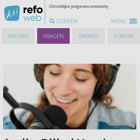
Christelijke jongerencommunity
ZOEKEN
MENU
NIEUWS
VRAGEN
DWARS
FORUM