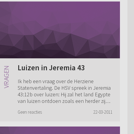
Luizen in Jeremia 43
Ik heb een vraag over de Herziene
Statenvertaling. De HSV spreek in Jeremia
43:12b over luizen: Hij zal het land Egypte
van luizen ontdoen zoals een herder zijn
kleed van luizen ontdoet, en dan zal hi...
Geen reacties
22-03-2011