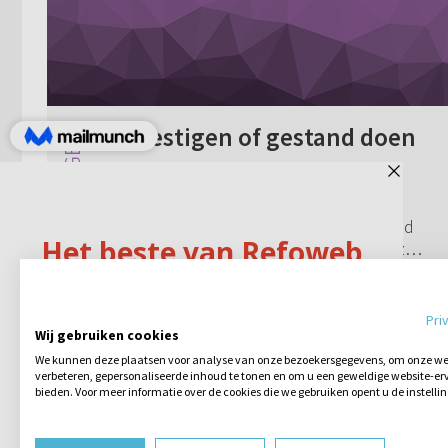
Bevestigen of gestand doen
Weer een vraag over de HSV. In 1
Koningen 6: 12 staat in de SV het woord
'bevestigen'. In de HSV wordt dit vertaald
met 'gestand doen'. Vanwaar deze keuze?
De HSV gebruikt op deze manier
4 reacties
12-01-2011
ouderwetser t...
Pri
Wij gebruiken cookies
We kunnen deze plaatsen voor analyse van onze bezoekersgegevens, om onze web
verbeteren, gepersonaliseerde inhoud te tonen en om u een geweldige website-erv
bieden. Voor meer informatie over de cookies die we gebruiken opent u de instelli