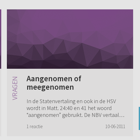
Aangenomen of
meegenomen
In de Statenvertaling en ook in de HSV
wordt in Matt. 24:40 en 41 het woord
“aangenomen” gebruikt. De NBV vertaalt
het met “meegenomen”. Ik vind dit
1 reactie
10-06-2011
gevoelsmatig nogal een verschil. Hoe
moet ik dit nu...