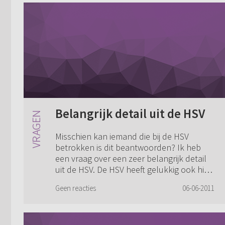
Belangrijk detail uit de HSV
Misschien kan iemand die bij de HSV
betrokken is dit beantwoorden? Ik heb
een vraag over een zeer belangrijk detail
uit de HSV. De HSV heeft gelukkig ook hier
en daar een correctie toegepast. Maar
Geen reacties
06-06-2011
op,...