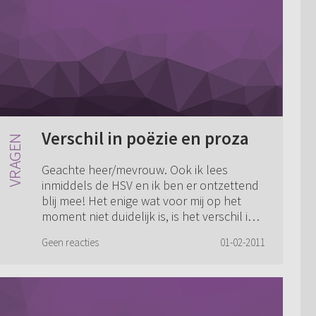
Verschil in poëzie en proza
Geachte heer/mevrouw. Ook ik lees
inmiddels de HSV en ik ben er ontzettend
blij mee! Het enige wat voor mij op het
moment niet duidelijk is, is het verschil in
poëzie en proza. De Psalmen en het
Geen reacties
01-02-2011
Hoogl...