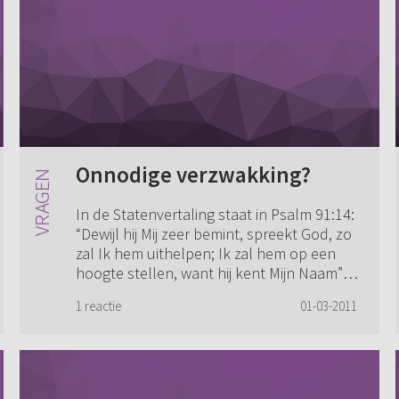
Onnodige verzwakking?
In de Statenvertaling staat in Psalm 91:14:
“Dewijl hij Mij zeer bemint, spreekt God, zo
zal Ik hem uithelpen; Ik zal hem op een
hoogte stellen, want hij kent Mijn Naam”.
Dit wordt in de HSV overgezet...
1 reactie
01-03-2011