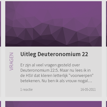
Uitleg Deuteronomium 22
Er zijn al veel vragen gesteld over
Deuteronomium 22:5. Maar nu lees ik in
de HSV dat kleren letterlijk "voorwerpen"
betekenen. Nu ben ik als vrouw nogal
technisch en klusserig aangelegd en ik
1 reactie
16-05-2011
doe vee...