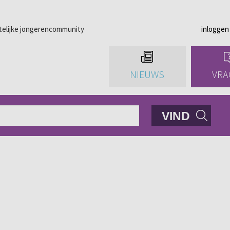
telijke jongerencommunity
inloggen
NIEUWS
VRA
VIND