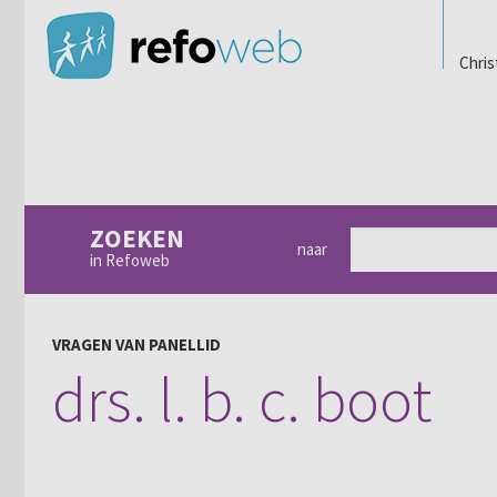
Chris
ZOEKEN
naar
in Refoweb
VRAGEN VAN PANELLID
drs. l. b. c. boot