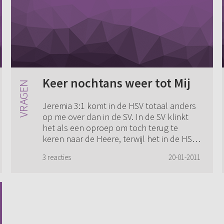
Keer nochtans weer tot Mij
Jeremia 3:1 komt in de HSV totaal anders
op me over dan in de SV. In de SV klinkt
het als een oproep om toch terug te
keren naar de Heere, terwijl het in de HSV
klinkt als een soort bestraffing, zo va...
3 reacties
20-01-2011