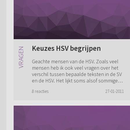
Keuzes HSV begrijpen
Geachte mensen van de HSV. Zoals veel
mensen heb ik ook veel vragen over het
verschil tussen bepaalde teksten in de SV
en de HSV. Het lijkt soms alsof sommige
dingen verkeerd hertaald zijn. Soms denk
8 reacties
27-01-2011
...