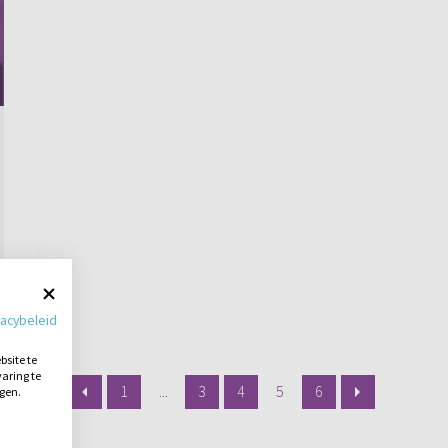
vacybeleid
site te
aring te
1
...
3
4
5
6
ngen.