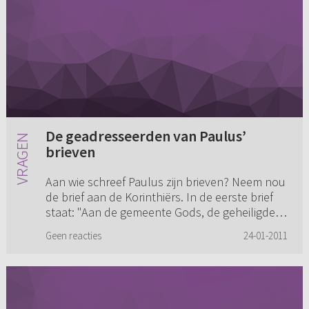
De geadresseerden van Paulus’
brieven
Aan wie schreef Paulus zijn brieven? Neem nou
de brief aan de Korinthiërs. In de eerste brief
staat: "Aan de gemeente Gods, de geheiligden
in Christus Jezus...". Wie zijn dat? Kun je dat nu
Geen reacties
24-01-2011
overzetten...