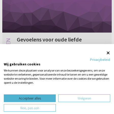
Gevoelens voor oude liefde
Aan mevrouw Rots. Ik mag getrouwd zijn met
een lieve man. Ik kende hem zo'n vijf jaar toen
Privacybeleid
ik zwanger werd. In die tijd kende ik ook een
Wij gebruiken cookies
andere jongen, die me dierbaar was, maar daar
We kunnen deze plaatsen voor analyse van onze bezoekersgegevens, om onze
heb ik toen weini...
website te verbeteren, gepersonaliseerde inhoud te tonen en om u een geweldige
1 reactie
24-01-2012
website-ervaring te bieden. Voor meer informatie over de cookies die we gebruiken
opent u de instellingen.
Stel hier
een vraag
design website door
Accepteer alles
Weigeren
website-ontwikkeling door
Nee, pas aan
hosting website door