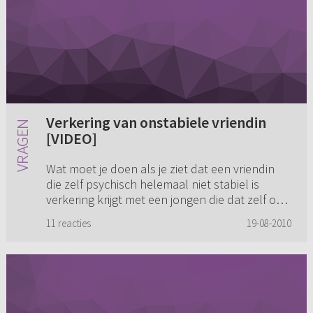
Verkering van onstabiele vriendin
[VIDEO]
Wat moet je doen als je ziet dat een vriendin
die zelf psychisch helemaal niet stabiel is
verkering krijgt met een jongen die dat zelf ook
niet is? Die daarnaast ook erg arrogant,
11 reacties
19-08-2010
dominant en niet mee...