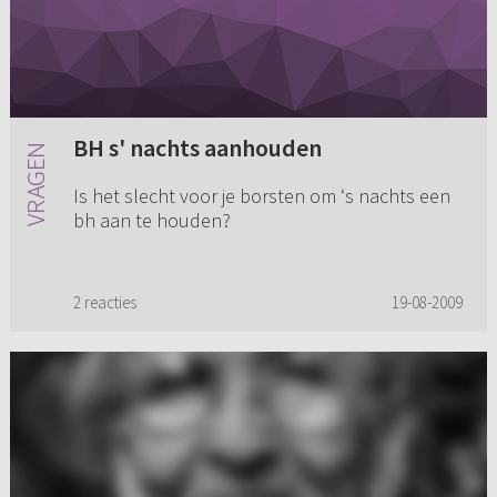
BH s' nachts aanhouden
Is het slecht voor je borsten om ‘s nachts een
bh aan te houden?
2 reacties
19-08-2009