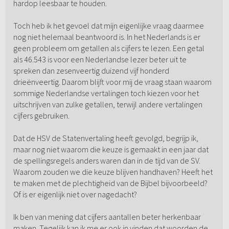
hardop leesbaar te houden.
Toch heb ik het gevoel dat mijn eigenlijke vraag daarmee
nog niet helemaal beantwoord is. In het Nederlands is er
geen probleem om getallen als cijfers te lezen. Een getal
als 46.543 is voor een Nederlandse lezer beter uit te
spreken dan zesenveertig duizend vijf honderd
drieënveertig. Daarom blijft voor mij de vraag staan waarom
sommige Nederlandse vertalingen toch kiezen voor het
uitschrijven van zulke getallen, terwijl andere vertalingen
cijfers gebruiken.
Dat de HSV de Statenvertaling heeft gevolgd, begrijp ik,
maar nog niet waarom die keuze is gemaakt in een jaar dat
de spellingsregels anders waren dan in de tijd van de SV.
Waarom zouden we die keuze blijven handhaven? Heeft het
te maken met de plechtigheid van de Bijbel bijvoorbeeld?
Of is er eigenlijk niet over nagedacht?
Ik ben van mening dat cijfers aantallen beter herkenbaar
maken. Tegelijk kan ik me er ook in vinden dat woorden de