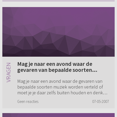
Mag je naar een avond waar de
gevaren van bepaalde soorten
muziek worden verteld of moet je je
Mag je naar een avond waar de gevaren van
daar zelfs buiten houden en denken:
bepaalde soorten muziek worden verteld of
het is fout dus ik wil ook niet
moet je je daar zelfs buiten houden en denken:
duidelijk(er) horen waarom (...)
het is fout dus ik wil ook niet duidelijk(er)
Geen reacties
07-05-2007
horen waarom het zo is ...