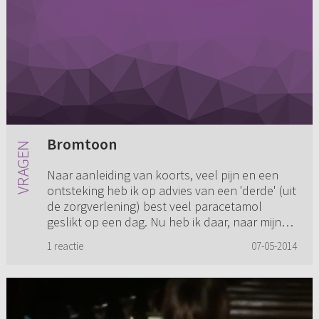
Bromtoon
Naar aanleiding van koorts, veel pijn en een
ontsteking heb ik op advies van een 'derde' (uit
de zorgverlening) best veel paracetamol
geslikt op een dag. Nu heb ik daar, naar mijn
eigen mening, een br...
1 reactie
07-05-2014