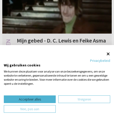
Mijn gebed - D. C. Lewis en Feike Asma
Ik hoorde vandaag een prachtig nummer. Het
heet “Mijn gebed” en is van zanger D. C. Lewis;
Privacybeleid
begeleid door organist Feike Asma. Prachtig!
Wij gebruiken cookies
Maar ik vraag me af of dit uit christelijk oogpunt
We kunnen deze plaatsen voor analyse van onze bezoekersgegevens, om onze
geoorloofd is...
website te verbeteren, gepersonaliseerde inhoud te tonen en om u een geweldige
Geen reacties
07-05-2019
website-ervaring te bieden. Voor meer informatie over de cookies die we gebruiken
opent u de instellingen.
Stel hier
een vraag
design website door
Accepteer alles
Weigeren
website-ontwikkeling door
Nee, pas aan
hosting website door