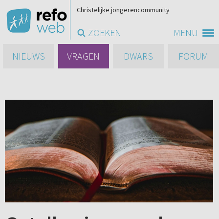
Christelijke jongerencommunity
ZOEKEN
MENU
NIEUWS
VRAGEN
DWARS
FORUM