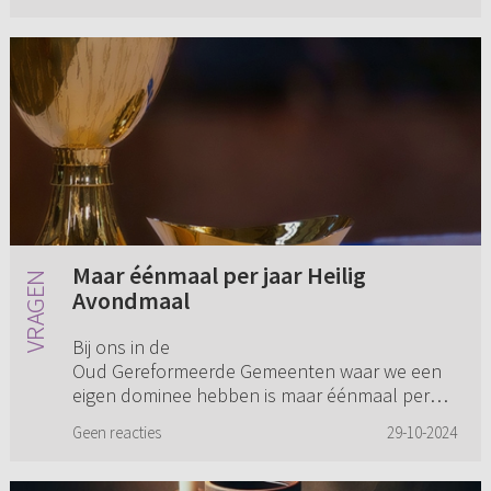
Maar éénmaal per jaar Heilig
Avondmaal
Bij ons in de
Oud Gereformeerde Gemeenten waar we een
eigen dominee hebben is maar éénmaal per
jaar Heilig Avondmaal. Is dit niet wat schaars?
Geen reacties
29-10-2024
Of moeten we denken: beter één keer dan
helemaal niet? Ee...