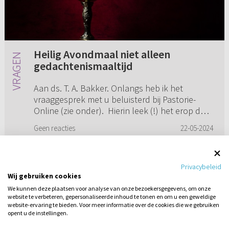
Heilig Avondmaal niet alleen
gedachtenismaaltijd
Aan ds. T. A. Bakker. Onlangs heb ik het
vraaggesprek met u beluisterd bij Pastorie-
Online (zie onder). Hierin leek (!) het erop dat
u aangaf dat bij het Heilig Avondmaal Christus
Geen reacties
22-05-2024
daadwerkelijk geg...
Privacybeleid
Wij gebruiken cookies
1
2
3
4
5
...
22
We kunnen deze plaatsen voor analyse van onze bezoekersgegevens, om onze
website te verbeteren, gepersonaliseerde inhoud te tonen en om u een geweldige
website-ervaring te bieden. Voor meer informatie over de cookies die we gebruiken
opent u de instellingen.