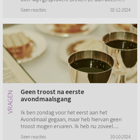
brood? En dit doen ze thuis...
Geen reacties
02-12-2024
Geen troost na eerste
avondmaalsgang
Ik ben zondag voor het eerst aan het
Avondmaal gegaan, maar heb hiervan geen
troost mogen ervaren. Ik heb nu zoveel
strijd… Was het dan allemaal van mijzelf? Ik
Geen reacties
30-10-2024
dacht dat Christus in mijn leven gespro...