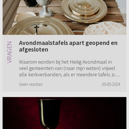
Avondmaalstafels apart geopend en
afgesloten
Waarom worden bij het Heilig Avondmaal in
veel gemeenten van (naar mijn weten) vrijwel
alle kerkverbanden, als er meerdere tafels zijn
deze allemaal apart geopend en afgesloten?
Geen reacties
30-05-2024
Is het niet zo dat er ...