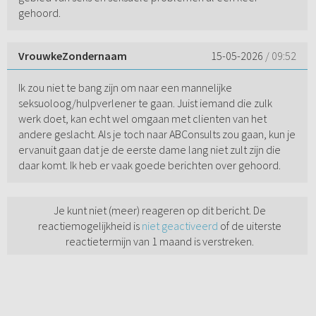
gehoord.
VrouwkeZondernaam
15-05-2026
/ 09:52
Ik zou niet te bang zijn om naar een mannelijke
seksuoloog/hulpverlener te gaan. Juist iemand die zulk
werk doet, kan echt wel omgaan met clienten van het
andere geslacht. Als je toch naar ABConsults zou gaan, kun je
ervanuit gaan dat je de eerste dame lang niet zult zijn die
daar komt. Ik heb er vaak goede berichten over gehoord.
Je kunt niet (meer) reageren op dit bericht. De
reactiemogelijkheid is
niet geactiveerd
of de uiterste
reactietermijn van 1 maand is verstreken.