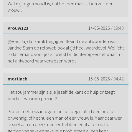
Wat mij tegen houdt is, dat het een man is, ben zelf een
vrouw...
Vrouw123
14-05-2026
/ 19:40
@Bax: Ja, dat kan ik begrijpen. Ik vind de antwoorden van
Jantine Stam op refoweb ook altijd heel waardevol. Wellicht
is dat iemand voor je? Zij werkt bij Dichterbij Herstel waar in
het antwoord naar verwezen wordt.
mortlach
15-05-2026
/ 04:42
Het zou jammer zijn als je jezelf de kans op hulp ontzegt
omdat... waarom precies?
Praten met seksuologen is in het begin altijd een beetje
onwennig, of het nu een man of een vrouw is. Maar daar wen
je snel aan en deze mensen hebben echt alles op het
gebied van seks en seksuele problemen al een keer