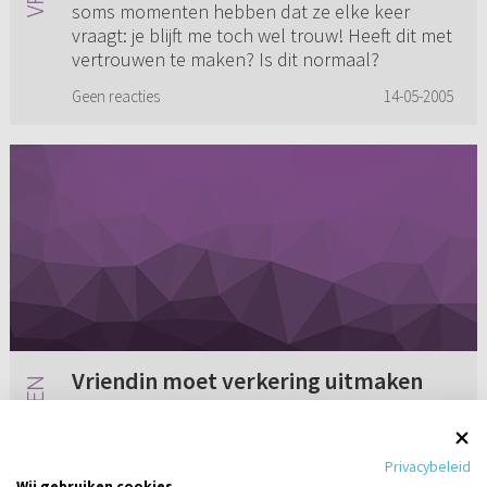
soms momenten hebben dat ze elke keer
vraagt: je blijft me toch wel trouw! Heeft dit met
vertrouwen te maken? Is dit normaal?
Geen reacties
14-05-2005
Vriendin moet verkering uitmaken
Ik heb al anderhalf jaar verkering en ik word
constant dwars gezeten door m’n toekomstige
Privacybeleid
schoonmoeder. Mijn vriendin moet de
Wij gebruiken cookies