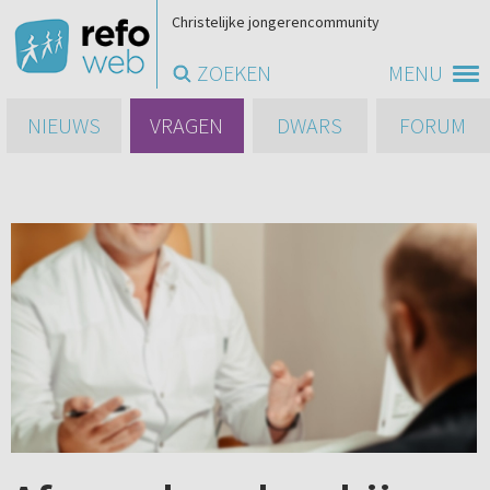
Christelijke jongerencommunity
ZOEKEN
MENU
NIEUWS
VRAGEN
DWARS
FORUM