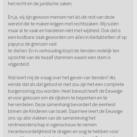
het recht en de juridische zaken.
En ja, wij zijn gewoon mensen net als de rest van deze
wereld die te maken krijgen met rechtszaken. Wij ruziën
maar al te vaak en handelen niet met wijsheid. Ook dat is
een kostbare zaak geworden om alles in kleitabletten of op
papyrus de grenzen vast
te stellen. En in verhouding klopt de tienden redelijk ten
opzichte van de twaalf stammen waarin een stam is
vrijgesteld.
Wat leert mij de vraag over het geven van tienden? Als
eerste dat als dat gebod er niet zou zijn het een complete
burgeroorlog zou worden. Heel bewust heeft de Eeuwige
ervoor gekozen om de rijkdom te beperken en te
herverdelen. Deze samenhang bevordert de eenheid
binnen de Kinderen van Israël. Daarmee leert de Eeuwige
ons: op alle vlakken van de samenleving het
rentmeesterschap in ogenschouw te nemen.
Verantwoordelijkheid te dragen en oog te hebben voor