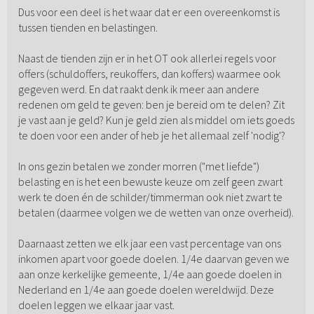
Dus voor een deel is het waar dat er een overeenkomst is
tussen tienden en belastingen.
Naast de tienden zijn er in het OT ook allerlei regels voor
offers (schuldoffers, reukoffers, dan koffers) waarmee ook
gegeven werd. En dat raakt denk ik meer aan andere
redenen om geld te geven: ben je bereid om te delen? Zit
je vast aan je geld? Kun je geld zien als middel om iets goeds
te doen voor een ander of heb je het allemaal zelf 'nodig'?
In ons gezin betalen we zonder morren ("met liefde")
belasting en is het een bewuste keuze om zelf geen zwart
werk te doen én de schilder/timmerman ook niet zwart te
betalen (daarmee volgen we de wetten van onze overheid).
Daarnaast zetten we elk jaar een vast percentage van ons
inkomen apart voor goede doelen. 1/4e daarvan geven we
aan onze kerkelijke gemeente, 1/4e aan goede doelen in
Nederland en 1/4e aan goede doelen wereldwijd. Deze
doelen leggen we elkaar jaar vast.