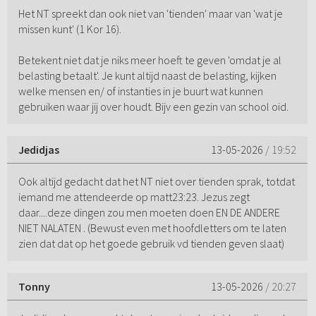
Het NT spreekt dan ook niet van 'tienden' maar van 'wat je
missen kunt' (1 Kor 16).
Betekent niet dat je niks meer hoeft te geven 'omdat je al
belasting betaalt'. Je kunt altijd naast de belasting, kijken
welke mensen en/ of instanties in je buurt wat kunnen
gebruiken waar jij over houdt. Bijv een gezin van school oid.
Jedidjas
13-05-2026
/ 19:52
Ook altijd gedacht dat het NT niet over tienden sprak, totdat
iemand me attendeerde op matt23:23. Jezus zegt
daar....deze dingen zou men moeten doen EN DE ANDERE
NIET NALATEN . (Bewust even met hoofdletters om te laten
zien dat dat op het goede gebruik vd tienden geven slaat)
Tonny
13-05-2026
/ 20:27