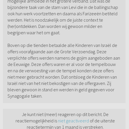
mogelijke armoede in het grotere verband. Dat was de
bijzondere taak van de stam van Levi die in de ballingschap
ook hun werk voortzetten en daarna als Farizeeën betiteld
werden. Het is noodzakelijk om de juiste context te
(her)ontdekken. Dan worden wij gewoon milder en
begrijpen waar het om gaat.
Boven op die tienden betaalde alle Kinderen van Israël de
offers voorafgaande aan de Grote Verzoendag. Deze
verplichte offers werden namens de gojim aangeboden aan
de Eeuwige. Deze offers waren er al voor de tempelbouw
en na de verwoesting van de tempel konden deze offers
niet meer gebracht worden. Dat ontsloeg de Kinderen van
Israël niet van het niet bekostigen van de offergaven. Zij
bleven gewoon in stand en werden in geld gegeven voor
Synagogale taken.
Je kunt niet (meer) reageren op dit bericht. De
reactiemogelijkheid is
niet geactiveerd
of de uiterste
reactietermijn van 1 maand is verstreken.