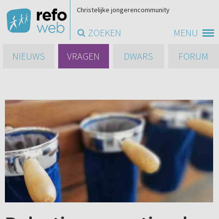
Christelijke jongerencommunity
ZOEKEN
MENU
NIEUWS
VRAGEN
DWARS
FORUM