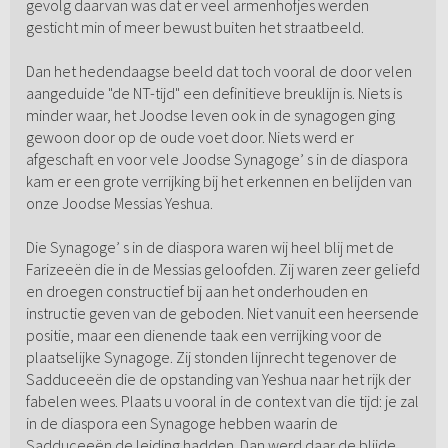
gevolg daarvan was dat er veel armenhofjes werden
gesticht min of meer bewust buiten het straatbeeld.
Dan het hedendaagse beeld dat toch vooral de door velen
aangeduide "de NT-tijd" een definitieve breuklijn is. Niets is
minder waar, het Joodse leven ook in de synagogen ging
gewoon door op de oude voet door. Niets werd er
afgeschaft en voor vele Joodse Synagoge’ s in de diaspora
kam er een grote verrijking bij het erkennen en belijden van
onze Joodse Messias Yeshua.
Die Synagoge’ s in de diaspora waren wij heel blij met de
Farizeeën die in de Messias geloofden. Zij waren zeer geliefd
en droegen constructief bij aan het onderhouden en
instructie geven van de geboden. Niet vanuit een heersende
positie, maar een dienende taak een verrijking voor de
plaatselijke Synagoge. Zij stonden lijnrecht tegenover de
Sadduceeën die de opstanding van Yeshua naar het rijk der
fabelen wees. Plaats u vooral in de context van die tijd: je zal
in de diaspora een Synagoge hebben waarin de
Sadduceeën de leiding hadden. Dan werd daar de blijde