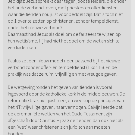
Jedidjas: Jezus spreekt daar tegen joodse leiders, die onder
het oude verbond leven, met priesters en offerdiensten
waar die tienden nou juist voor bedoelt zijn. Dat is toch niet 1
op 1 over te zetten op christenen, zonder tempeldienst,
onder het nieuwe verbond?
Daarnaast had Jezus als doel om de farizeers te wijzen op
hun wettisisme. Hij had niet het doel om de wet an sich te
verduidelijken.
Paulus zet een nieuw model neer, passend bij het nieuwe
verbond zonder offer- en tempeldienst (1 kor 16). En de
praktijk was dat ze ruim, vrijwillig en met vreugde gaven.
De wetgeving ronden het geven van tienden is vooral
ingevoerd door de katholieke kerk in de middeleeuwen. De
reformatie brak hier juist mee, en wees op de principes van
het NT: vrijwillige gaven, naar vermogen. Calvijn leerde dat
de ceremoniële wetten van het Oude Testament zijn
afgeschaft door Christus. Hij zag de tienden dan ook niet als
een "wet" waar christenen zich juridisch aan moeten
houden.