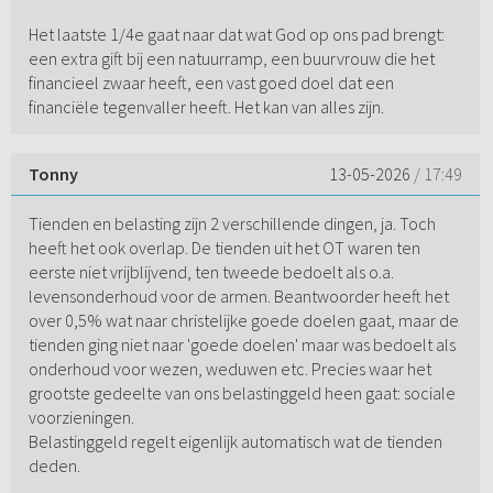
Het laatste 1/4e gaat naar dat wat God op ons pad brengt:
een extra gift bij een natuurramp, een buurvrouw die het
financieel zwaar heeft, een vast goed doel dat een
financiële tegenvaller heeft. Het kan van alles zijn.
Tonny
13-05-2026
/ 17:49
Tienden en belasting zijn 2 verschillende dingen, ja. Toch
heeft het ook overlap. De tienden uit het OT waren ten
eerste niet vrijblijvend, ten tweede bedoelt als o.a.
levensonderhoud voor de armen. Beantwoorder heeft het
over 0,5% wat naar christelijke goede doelen gaat, maar de
tienden ging niet naar 'goede doelen' maar was bedoelt als
onderhoud voor wezen, weduwen etc. Precies waar het
grootste gedeelte van ons belastinggeld heen gaat: sociale
voorzieningen.
Belastinggeld regelt eigenlijk automatisch wat de tienden
deden.