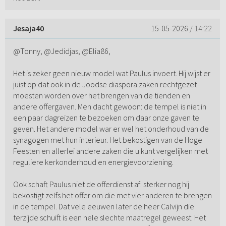
Jesaja40
15-05-2026
/ 14:22
@Tonny, @Jedidjas, @Elia86,
Het is zeker geen nieuw model wat Paulus invoert. Hij wijst er
juist op dat ook in de Joodse diaspora zaken rechtgezet
moesten worden over het brengen van de tienden en
andere offergaven. Men dacht gewoon: de tempel is niet in
een paar dagreizen te bezoeken om daar onze gaven te
geven. Het andere model war er wel het onderhoud van de
synagogen met hun interieur. Het bekostigen van de Hoge
Feesten en allerlei andere zaken die u kunt vergelijken met
reguliere kerkonderhoud en energievoorziening.
Ook schaft Paulus niet de offerdienst af: sterker nog hij
bekostigt zelfs het offer om die met vier anderen te brengen
in de tempel. Dat vele eeuwen later de heer Calvijn die
terzijde schuift is een hele slechte maatregel geweest. Het