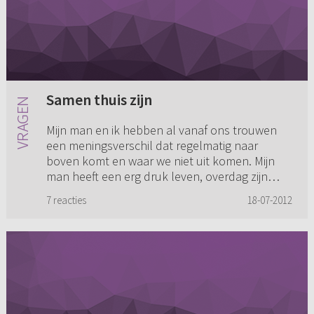
Samen thuis zijn
Mijn man en ik hebben al vanaf ons trouwen
een meningsverschil dat regelmatig naar
boven komt en waar we niet uit komen. Mijn
man heeft een erg druk leven, overdag zijn
werk (soms overwerken en bepaal...
7 reacties
18-07-2012