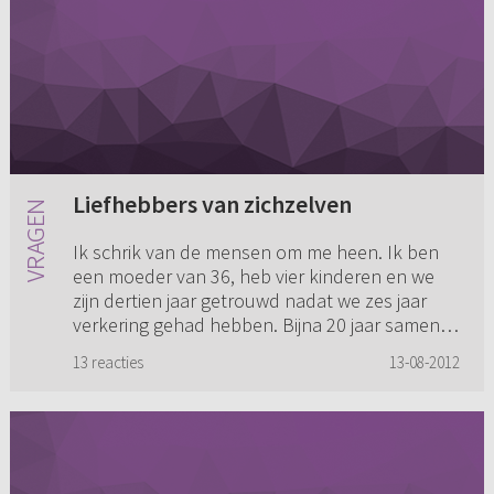
Liefhebbers van zichzelven
Ik schrik van de mensen om me heen. Ik ben
een moeder van 36, heb vier kinderen en we
zijn dertien jaar getrouwd nadat we zes jaar
verkering gehad hebben. Bijna 20 jaar samen
en... nog zielsgelukkig m...
13 reacties
13-08-2012