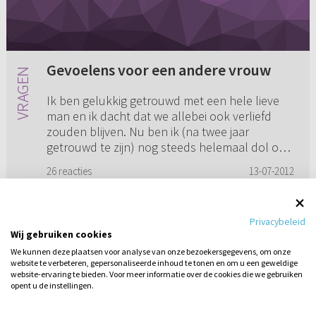
Gevoelens voor een andere vrouw
Ik ben gelukkig getrouwd met een hele lieve
man en ik dacht dat we allebei ook verliefd
zouden blijven. Nu ben ik (na twee jaar
getrouwd te zijn) nog steeds helemaal dol op
mijn man en ook nog echt ve...
26 reacties
13-07-2012
Privacybeleid
Wij gebruiken cookies
1
2
3
4
5
...
14
We kunnen deze plaatsen voor analyse van onze bezoekersgegevens, om onze
website te verbeteren, gepersonaliseerde inhoud te tonen en om u een geweldige
website-ervaring te bieden. Voor meer informatie over de cookies die we gebruiken
opent u de instellingen.