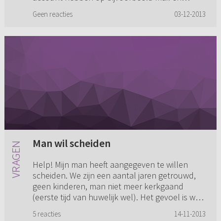
Facebook en die alleen toegankelijk is met een
Geen reacties
03-12-2013
wachtwoord? Partners wet...
Man wil scheiden
Help! Mijn man heeft aangegeven te willen
scheiden. We zijn een aantal jaren getrouwd,
geen kinderen, man niet meer kerkgaand
(eerste tijd van huwelijk wel). Het gevoel is weg
en hij ziet geen reden m...
5 reacties
14-11-2013