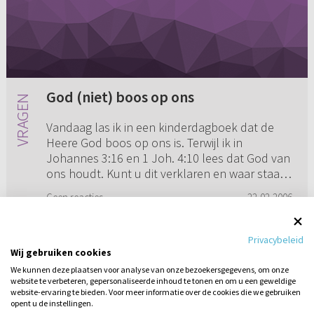
God (niet) boos op ons
Vandaag las ik in een kinderdagboek dat de
Heere God boos op ons is. Terwijl ik in
Johannes 3:16 en 1 Joh. 4:10 lees dat God van
ons houdt. Kunt u dit verklaren en waar staat
dit in het Nieuwe Testame...
Geen reacties
22-02-2006
Privacybeleid
Wij gebruiken cookies
We kunnen deze plaatsen voor analyse van onze bezoekersgegevens, om onze
website te verbeteren, gepersonaliseerde inhoud te tonen en om u een geweldige
website-ervaring te bieden. Voor meer informatie over de cookies die we gebruiken
opent u de instellingen.