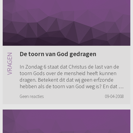
De toorn van God gedragen
In Zondag 6 staat dat Christus de last van de
toorn Gods over de mensheid heeft kunnen
dragen. Betekent dit dat wij geen erfzonde
hebben als de toorn van God weg is? En dat wij
“met een schone lei beg...
Geen reacties
09-04-2008