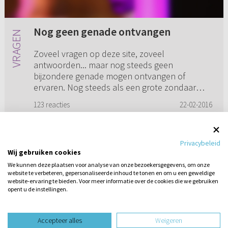
Nog geen genade ontvangen
Zoveel vragen op deze site, zoveel
antwoorden... maar nog steeds geen
bijzondere genade mogen ontvangen of
ervaren. Nog steeds als een grote zondaar
door dit leven, zonder een enkel berouw over
123 reacties
22-02-2016
mijn z...
Privacybeleid
Wij gebruiken cookies
1
2
3
4
5
...
8
We kunnen deze plaatsen voor analyse van onze bezoekersgegevens, om onze
website te verbeteren, gepersonaliseerde inhoud te tonen en om u een geweldige
website-ervaring te bieden. Voor meer informatie over de cookies die we gebruiken
opent u de instellingen.
Stel hier
een vraag
design website door
Accepteer alles
Weigeren