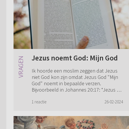
Jezus noemt God: Mijn God
Ik hoorde een moslim zeggen dat Jezus
niet God kon zijn omdat Jezus God "Mijn
God" noemt in bepaalde verzen.
Bijvoorbeeld in Johannes 20:17: “Jezus zei
tegen haar: Houd Mij niet vast, want Ik
ben nog ...
1 reactie
26-02-2024