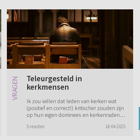
Teleurgesteld in
kerkmensen
Ik zou willen dat leden van kerken wat
(positief en correct!) kritischer zouden zijn
op hun eigen dominees en kerkenraden
over de inhoud van wat zij zeggen en
5 reacties
18-04-2025
schrijven. Als iets aantoonbaar gebreken
...