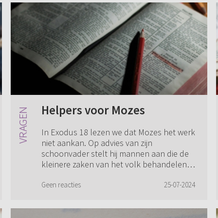
Helpers voor Mozes
In Exodus 18 lezen we dat Mozes het werk
niet aankan. Op advies van zijn
schoonvader stelt hij mannen aan die de
kleinere zaken van het volk behandelen.
In Numeri 11 zien we opnieuw dat Mozes
het niet...
Geen reacties
25-07-2024