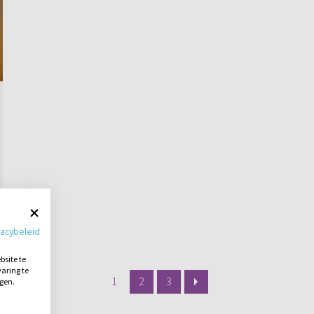
vacybeleid
site te
aring te
1
2
3
ngen.