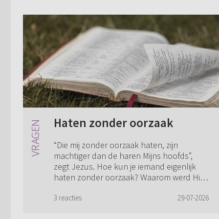
Haten zonder oorzaak
“Die mij zonder oorzaak haten, zijn
machtiger dan de haren Mijns hoofds”,
zegt Jezus. Hoe kun je iemand eigenlijk
haten zonder oorzaak? Waarom werd Hij
vervolgd? Hij had geen zonde gedaan, Zijn
vijand...
3 reacties
29-07-2026