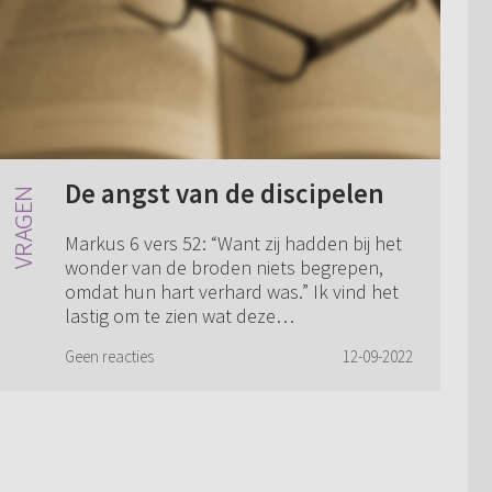
De angst van de discipelen
Markus 6 vers 52: “Want zij hadden bij het
wonder van de broden niets begrepen,
omdat hun hart verhard was.” Ik vind het
lastig om te zien wat deze
beschouwing/analyse te maken heeft met
Geen reacties
12-09-2022
de storm en d...