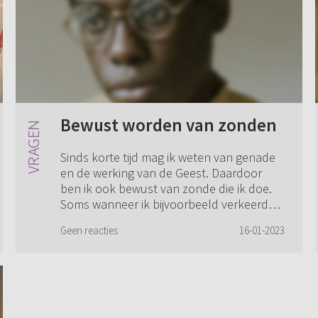
Bewust worden van zonden
Sinds korte tijd mag ik weten van genade
en de werking van de Geest. Daardoor
ben ik ook bewust van zonde die ik doe.
Soms wanneer ik bijvoorbeeld verkeerd
spreek over iemand komt de gedachte dat
Geen reacties
16-01-2023
ik o...