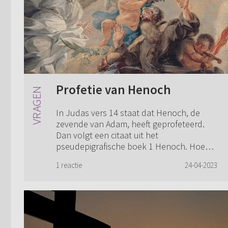
Profetie van Henoch
In Judas vers 14 staat dat Henoch, de
zevende van Adam, heeft geprofeteerd.
Dan volgt een citaat uit het
pseudepigrafische boek 1 Henoch. Hoe
moeten we dit zien? Geloofde Judas dat
1 reactie
24-04-2023
een of meer Henochb...