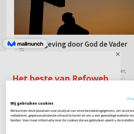
Vergeving door God de Vader
Het komt in de Bijbel voor dat Jezus
tegen iemand zegt “uw zonden zijn u
vergeven.” Aan het kruis zei Jezus: “Vader,
vergeef het hun wat zij weten niet wat ze
doen.” Waarom gaf Hij zelf die vergeving ...
Geen reacties
27-06-2022
Pri
Wij gebruiken cookies
We kunnen deze plaatsen voor analyse van onze bezoekersgegevens, om onze web
verbeteren, gepersonaliseerde inhoud te tonen en om u een geweldige website-erv
bieden. Voor meer informatie over de cookies die we gebruiken opent u de instelli