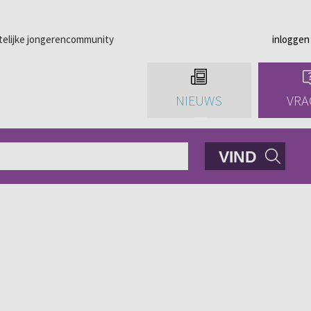
telijke jongerencommunity
inloggen
NIEUWS
VRA
VIND