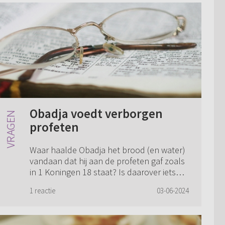
Obadja voedt verborgen
profeten
Waar haalde Obadja het brood (en water)
vandaan dat hij aan de profeten gaf zoals
in 1 Koningen 18 staat? Is daarover iets
bekend? In een kinderbijbel las ik dat hij
1 reactie
03-06-2024
dat stiekem meenam uit het palei...