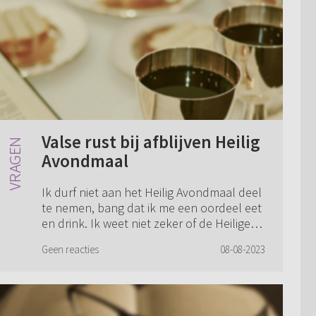
Valse rust bij afblijven Heilig
Avondmaal
Ik durf niet aan het Heilig Avondmaal deel
te nemen, bang dat ik me een oordeel eet
en drink. Ik weet niet zeker of de Heilige
Geest in mijn hart Zijn wederbarende
Geen reacties
08-08-2023
genade gelegd heeft. Want hoe weet i...