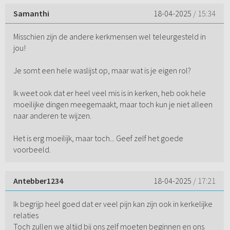
Samanthi
18-04-2025
/ 15:34
Misschien zijn de andere kerkmensen wel teleurgesteld in
jou!
Je somt een hele waslijst op, maar wat is je eigen rol?
Ik weet ook dat er heel veel mis is in kerken, heb ook hele
moeilijke dingen meegemaakt, maar toch kun je niet alleen
naar anderen te wijzen.
Het is erg moeilijk, maar toch... Geef zelf het goede
voorbeeld.
Antebber1234
18-04-2025
/ 17:21
Ik begrijp heel goed dat er veel pijn kan zijn ook in kerkelijke
relaties
Toch zullen we altijd bij ons zelf moeten beginnen en ons