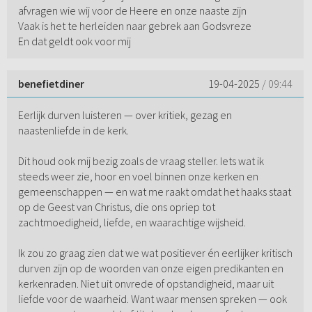
afvragen wie wij voor de Heere en onze naaste zijn
Vaak is het te herleiden naar gebrek aan Godsvreze
En dat geldt ook voor mij
benefietdiner
19-04-2025
/ 09:44
Eerlijk durven luisteren — over kritiek, gezag en
naastenliefde in de kerk.
Dit houd ook mij bezig zoals de vraag steller. Iets wat ik
steeds weer zie, hoor en voel binnen onze kerken en
gemeenschappen — en wat me raakt omdat het haaks staat
op de Geest van Christus, die ons opriep tot
zachtmoedigheid, liefde, en waarachtige wijsheid.
Ik zou zo graag zien dat we wat positiever én eerlijker kritisch
durven zijn op de woorden van onze eigen predikanten en
kerkenraden. Niet uit onvrede of opstandigheid, maar uit
liefde voor de waarheid. Want waar mensen spreken — ook