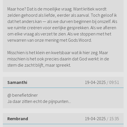
Maar hoe? Dat is de moeilijke vraag. Want kritiek wordt
zelden gehoord als liefde, eerder als aanval. Toch geloof ik
dat het anders kan — als we durven beginnen bij onszelf. Als
we ruimte creëren voor eerlijke gesprekken. Als we afleren
om elke vraag als verzet te zien. Als we stoppen met het
verwarren van onze mening met Gods Woord.
Misschien is het klein en kwetsbaar wat ik hier zeg. Maar
misschien is het ook precies daarin dat God werkt: in de
stem die zacht blijft, maar spreekt.
Samanthi
19-04-2025
/ 09:51
@ benefietdiner
Ja daar zitten echt de pijnpunten...
Rembrand
19-04-2025
/ 15:35