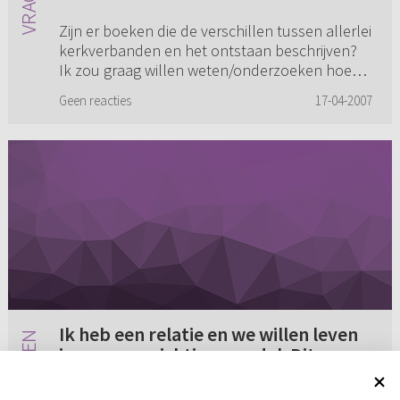
ontstaan beschrijven? Ik zou graag
Zijn er boeken die de verschillen tussen allerlei
willen weten/onderzoeken hoe sinds
kerkverbanden en het ontstaan beschrijven?
de Afscheiding in 1834 het kerkelijk
Ik zou graag willen weten/onderzoeken hoe
terrein zich verder heeft ontwikkeld
sinds de Afscheiding in 1834 het kerkelijk
(...)
Geen reacties
17-04-2007
terrein zich verder he...
Ik heb een relatie en we willen leven
in een voorzichtige wandel. Dit
persoonlijk ook als het gaat om
Ik heb een relatie en we willen leven in een
zelfbevrediging (...)