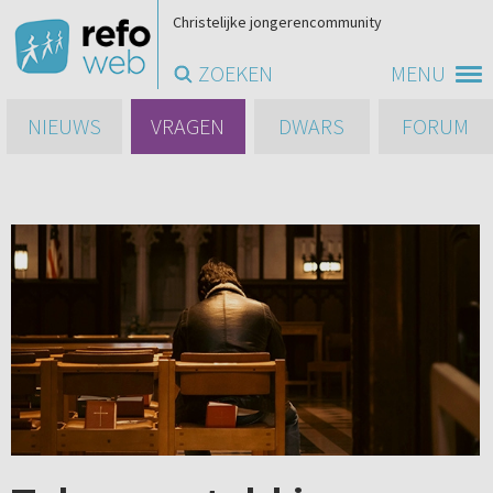
Christelijke jongerencommunity
ZOEKEN
MENU
NIEUWS
VRAGEN
DWARS
FORUM