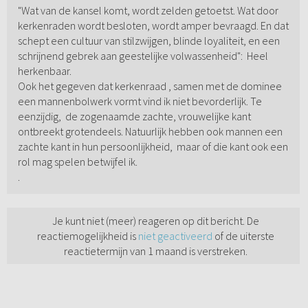
"Wat van de kansel komt, wordt zelden getoetst. Wat door
kerkenraden wordt besloten, wordt amper bevraagd. En dat
schept een cultuur van stilzwijgen, blinde loyaliteit, en een
schrijnend gebrek aan geestelijke volwassenheid": Heel
herkenbaar.
Ook het gegeven dat kerkenraad , samen met de dominee
een mannenbolwerk vormt vind ik niet bevorderlijk. Te
eenzijdig, de zogenaamde zachte, vrouwelijke kant
ontbreekt grotendeels. Natuurlijk hebben ook mannen een
zachte kant in hun persoonlijkheid, maar of die kant ook een
rol mag spelen betwijfel ik.
.
Je kunt niet (meer) reageren op dit bericht. De
reactiemogelijkheid is
niet geactiveerd
of de uiterste
reactietermijn van 1 maand is verstreken.