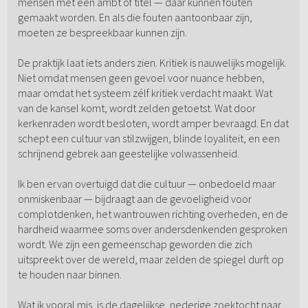
mensen met een ambt of titel — daar kunnen fouten
gemaakt worden. En als die fouten aantoonbaar zijn,
moeten ze bespreekbaar kunnen zijn.
De praktijk laat iets anders zien. Kritiek is nauwelijks mogelijk.
Niet omdat mensen geen gevoel voor nuance hebben,
maar omdat het systeem zélf kritiek verdacht maakt. Wat
van de kansel komt, wordt zelden getoetst. Wat door
kerkenraden wordt besloten, wordt amper bevraagd. En dat
schept een cultuur van stilzwijgen, blinde loyaliteit, en een
schrijnend gebrek aan geestelijke volwassenheid.
Ik ben ervan overtuigd dat die cultuur — onbedoeld maar
onmiskenbaar — bijdraagt aan de gevoeligheid voor
complotdenken, het wantrouwen richting overheden, en de
hardheid waarmee soms over andersdenkenden gesproken
wordt. We zijn een gemeenschap geworden die zich
uitspreekt over de wereld, maar zelden de spiegel durft op
te houden naar binnen.
Wat ik vooral mis, is de dagelijkse, nederige zoektocht naar