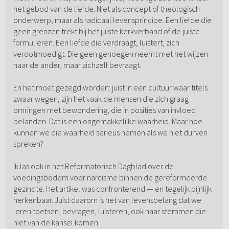
het gebod van de liefde. Niet als concept of theologisch
onderwerp, maar als radicaal levensprincipe. Een liefde die
geen grenzen trekt bij het juiste kerkverband of de juiste
formulieren. Een liefde die verdraagt, luistert, zich
verootmoedigt. Die geen genoegen neemt met het wijzen
naar de ander, maar zichzelf bevraagt.
En het moet gezegd worden: juist in een cultuur waar titels
zwaar wegen, zijn het vaak de mensen die zich graag
omringen met bewondering, die in posities van invloed
belanden. Dat is een ongemakkelijke waarheid. Maar hoe
kunnen we die waarheid serieus nemen als we niet durven
spreken?
Ik las ook in het Reformatorisch Dagblad over de
voedingsbodem voor narcisme binnen de gereformeerde
gezindte. Het artikel was confronterend — en tegelijk pijnlijk
herkenbaar. Juist daarom is het van levensbelang dat we
leren toetsen, bevragen, luisteren, ook naar stemmen die
niet van de kansel komen.