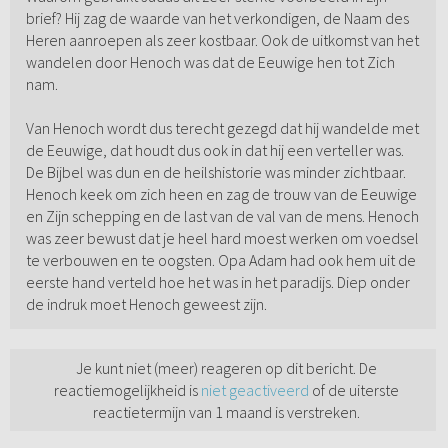
brief? Hij zag de waarde van het verkondigen, de Naam des
Heren aanroepen als zeer kostbaar. Ook de uitkomst van het
wandelen door Henoch was dat de Eeuwige hen tot Zich
nam.
Van Henoch wordt dus terecht gezegd dat hij wandelde met
de Eeuwige, dat houdt dus ook in dat hij een verteller was.
De Bijbel was dun en de heilshistorie was minder zichtbaar.
Henoch keek om zich heen en zag de trouw van de Eeuwige
en Zijn schepping en de last van de val van de mens. Henoch
was zeer bewust dat je heel hard moest werken om voedsel
te verbouwen en te oogsten. Opa Adam had ook hem uit de
eerste hand verteld hoe het was in het paradijs. Diep onder
de indruk moet Henoch geweest zijn.
Je kunt niet (meer) reageren op dit bericht. De
reactiemogelijkheid is
niet geactiveerd
of de uiterste
reactietermijn van 1 maand is verstreken.