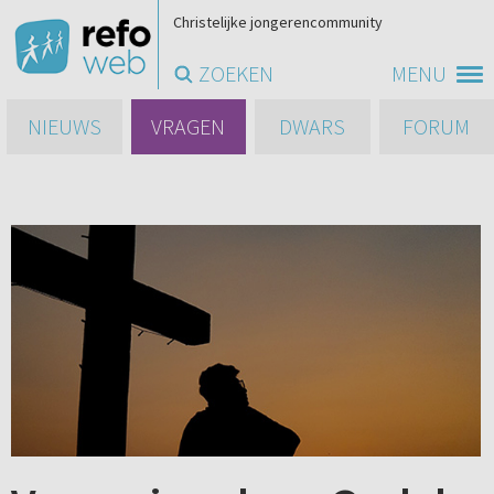
Christelijke jongerencommunity
ZOEKEN
MENU
NIEUWS
VRAGEN
DWARS
FORUM