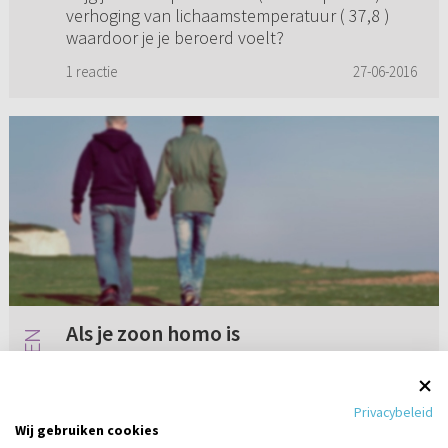
verhoging van lichaamstemperatuur ( 37,8 )
waardoor je je beroerd voelt?
1 reactie
27-06-2016
Als je zoon homo is
Ik ben moeder van een homozoon. Hij kwam
enkele jaren geleden uit de kast. Hij is richting
Privacybeleid
de 30 jaar. Mijn zoon is christen. Helaas weet ik
Wij gebruiken cookies
dat de meeste christenen niets van homofilie