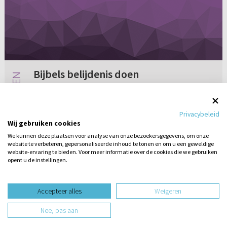
Bijbels belijdenis doen
Mijn vrouw en ik willen graag belijdenis
afleggen van ons geloof. Door Gods genade
Privacybeleid
mogen we allebei weten dat we tot Zijn kind
Wij gebruiken cookies
aangenomen zijn en willen dan ook belijdenis
We kunnen deze plaatsen voor analyse van onze bezoekersgegevens, om onze
doen van ons geloof in het v...
website te verbeteren, gepersonaliseerde inhoud te tonen en om u een geweldige
Geen reacties
12-09-2007
website-ervaring te bieden. Voor meer informatie over de cookies die we gebruiken
opent u de instellingen.
Stel hier
een vraag
design website door
Accepteer alles
Weigeren
website-ontwikkeling door
Nee, pas aan
hosting website door