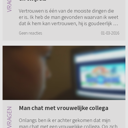
Vertrouwen is één van de mooiste dingen die
er is. Ik heb de man gevonden waarvan ik weet
dat ik hem kan vertrouwen, hij is goudeerlijk en
oprecht. Ik hou ontzettend veel van hem, juist
Geen reacties
01-03-2016
omdat ik hierv...
Man chat met vrouwelijke collega
Onlangs ben ik er achter gekomen dat mijn
man chat met een vrouwelijke collega. Op zich