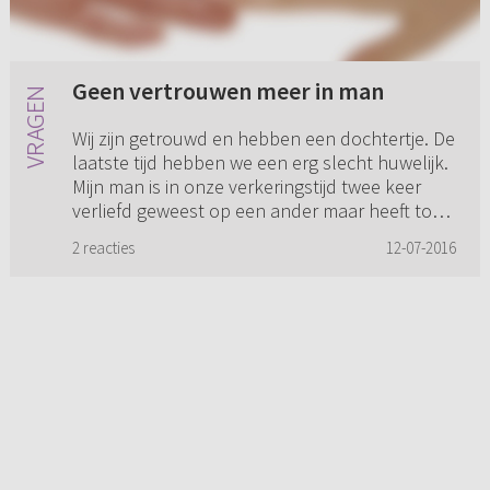
Geen vertrouwen meer in man
Wij zijn getrouwd en hebben een dochtertje. De
laatste tijd hebben we een erg slecht huwelijk.
Mijn man is in onze verkeringstijd twee keer
verliefd geweest op een ander maar heeft toen
voor mij gekoz...
2 reacties
12-07-2016