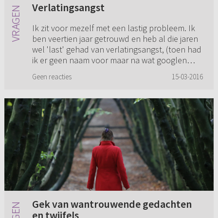
Verlatingsangst
Ik zit voor mezelf met een lastig probleem. Ik
ben veertien jaar getrouwd en heb al die jaren
wel 'last' gehad van verlatingsangst, (toen had
ik er geen naam voor maar na wat googlen
over mijn gedrag ...
Geen reacties
15-03-2016
Gek van wantrouwende gedachten
en twijfels