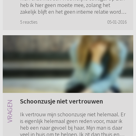
heb ik hier geen moeite mee, zolang het
zakelijk blijft en het geen intieme relatie wordt.
Echter, mijn man houd...
5 reacties
05-01-2016
Schoonzusje niet vertrouwen
Ik vertrouw mijn schoonzusje niet helemaal. Er
is eigenlijk helemaal geen reden voor, maar ik
heb een naar gevoel bij haar. Mijn man is daar
veel in huis om te helpen. Ik zit dan thuis en