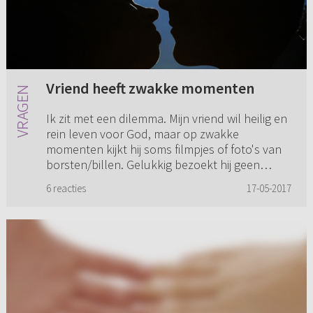
Vriend heeft zwakke momenten
Ik zit met een dilemma. Mijn vriend wil heilig en
rein leven voor God, maar op zwakke
momenten kijkt hij soms filmpjes of foto's van
borsten/billen. Gelukkig bezoekt hij geen
pornosites meer, maar zul...
6 reacties
17-05-2017