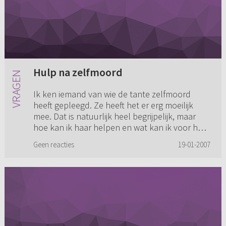
Hulp na zelfmoord
Ik ken iemand van wie de tante zelfmoord
heeft gepleegd. Ze heeft het er erg moeilijk
mee. Dat is natuurlijk heel begrijpelijk, maar
hoe kan ik haar helpen en wat kan ik voor haar
betekenen?
Geen reacties
19-01-2007