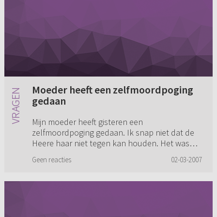
Moeder heeft een zelfmoordpoging
gedaan
Mijn moeder heeft gisteren een
zelfmoordpoging gedaan. Ik snap niet dat de
Heere haar niet tegen kan houden. Het was
niet de eerste keer. Waarom grijpt God op zo'n
Geen reacties
02-03-2007
moment niet in?