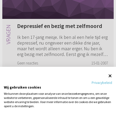
Depressief en bezig met zelfmoord
Ik ben 17-jarig meisje. Ik ben al een hele tijd erg
depressief, nu ongeveer een dikke drie jaar,
maar het wordt alleen maar erger. Nu ben ik
erg bezig met zelfmoord. Eerst ging ik mezelf
wel eens snij...
Geen reacties
15-01-2007
Privacybeleid
Wij gebruiken cookies
1
...
4
5
6
7
We kunnen deze plaatsen voor analyse van onze bezoekersgegevens, om onze
website te verbeteren, gepersonaliseerde inhoud te tonen en om u een geweldige
website-ervaring te bieden. Voor meer informatie over de cookies die we gebruiken
opent u de instellingen.