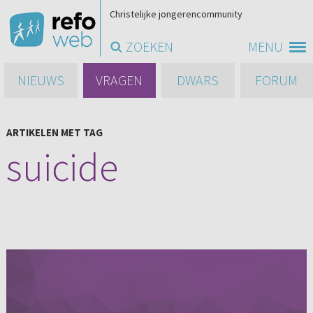
Christelijke jongerencommunity
ZOEKEN
MENU
NIEUWS
VRAGEN
DWARS
FORUM
ARTIKELEN MET TAG
suicide