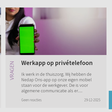
Werkapp op privételefoon
Ik werk in de thuiszorg. Wij hebben de
Nedap Ons-app op onze eigen mobiel
staan voor de werkgever. Die is voor
algemene communicatie als er
bijvoorbeeld een dienst uitvalt, we een
Geen reacties
29-12-2025
nieuwe klant erbij k...