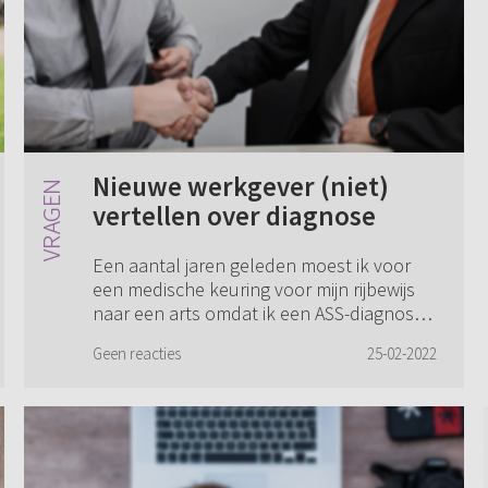
Nieuwe werkgever (niet)
vertellen over diagnose
Een aantal jaren geleden moest ik voor
een medische keuring voor mijn rijbewijs
naar een arts omdat ik een ASS-diagnose
heb. Die arts heeft me gesproken en hij gaf
Geen reacties
25-02-2022
aan sterke twijfels te hebben bij de...