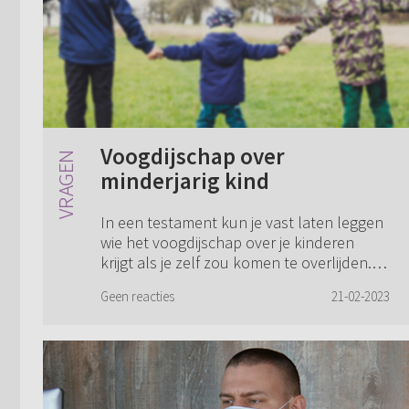
Voogdijschap over
minderjarig kind
In een testament kun je vast laten leggen
wie het voogdijschap over je kinderen
krijgt als je zelf zou komen te overlijden.
Maar kun je ook vast leggen wie je
Geen reacties
21-02-2023
absoluut niet als voogd zou willen
hebben...