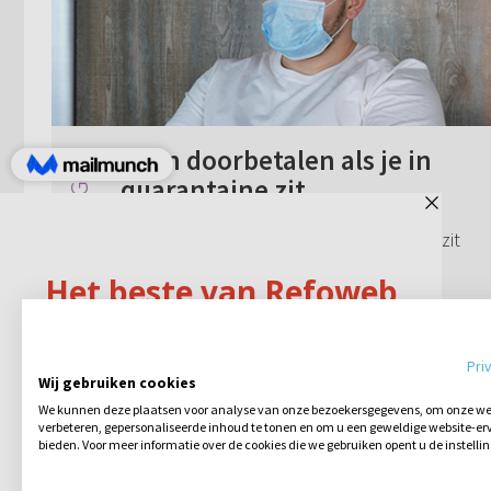
Loon doorbetalen als je in
quarantaine zit
Moet je werkgever als je in quarantaine zit
al je uren doorbetalen?
Geen reacties
01-12-2021
Pri
Wij gebruiken cookies
We kunnen deze plaatsen voor analyse van onze bezoekersgegevens, om onze web
verbeteren, gepersonaliseerde inhoud te tonen en om u een geweldige website-erv
bieden. Voor meer informatie over de cookies die we gebruiken opent u de instelli