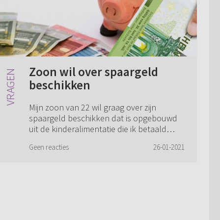
Zoon wil over spaargeld
beschikken
Mijn zoon van 22 wil graag over zijn
spaargeld beschikken dat is opgebouwd
uit de kinderalimentatie die ik betaald
heb. Mijn zoon heeft een slechte periode
Geen reacties
26-01-2021
gehad waardoor buiten mij om zijn vader
heef...