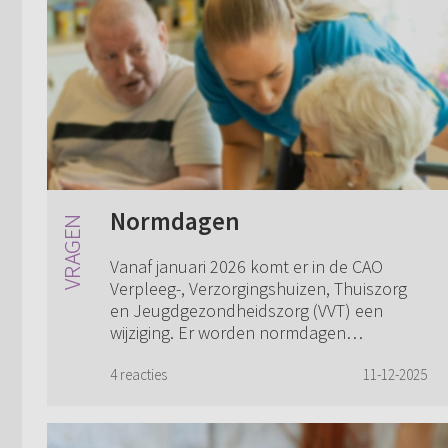
Normdagen
Vanaf januari 2026 komt er in de CAO
Verpleeg-, Verzorgingshuizen, Thuiszorg
en Jeugdgezondheidszorg (VVT) een
wijziging. Er worden normdagen
vastgesteld, gekoppeld aan je
contracturen. In mijn geval ...
4 reacties
11-12-2025