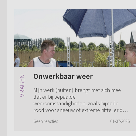
Onwerkbaar weer
Mijn werk (buiten) brengt met zich mee
dat er bij bepaalde
weersomstandigheden, zoals bij code
rood voor sneeuw of extreme hitte, er dan
niet gewerkt wordt. Ik moet dan van mijn
Geen reacties
01-07-2026
baas mijn vrije uren v...