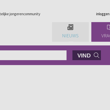
telijke jongerencommunity
inloggen
NIEUWS
VRA
VIND