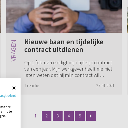
Nieuwe baan en tijdelijke
contract uitdienen
Op 1 februari eindigt mijn tijdelijk contract
van een jaar. Mijn werkgever heeft me niet
laten weten dat hij mijn contract wil
verlengen of niet. Ik heb geen mail of brief
1 reactie
27-01-2021
van hen gekregen. Ik heb daa...
vacybeleid
site te
aring te
1
2
3
4
5
ngen.