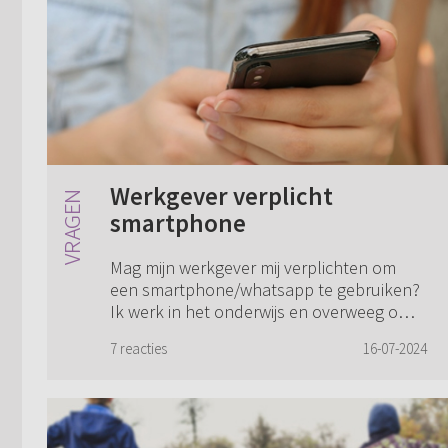
Werkgever verplicht
smartphone
Mag mijn werkgever mij verplichten om
een smartphone/whatsapp te gebruiken?
Ik werk in het onderwijs en overweeg om
mijn smartphone in te ruilen voor een
7 reacties
16-07-2024
simpele telefoon met alleen bellen en
sms. Op ...