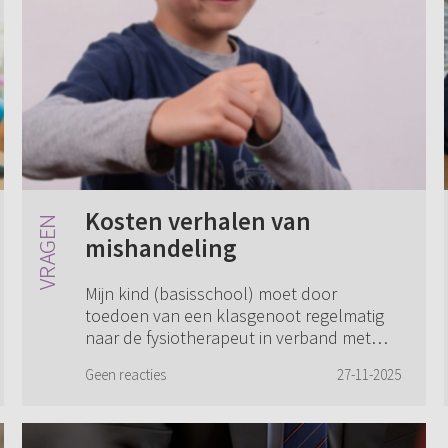
Kosten verhalen van
mishandeling
Mijn kind (basisschool) moet door
toedoen van een klasgenoot regelmatig
naar de fysiotherapeut in verband met
een beschadiging door een harde klap. Er
Geen reacties
27-11-2025
is sprake van pijnklachten en ook
emotionele scha...