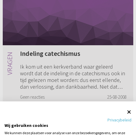
Indeling catechismus
Ik kom uit een kerkverband waar geleerd
wordt dat de indeling in de catechismus ook in
tijd gelezen moet worden: dus eerst ellende,
dan verlossing, dan dankbaarheid. Niet dat
een kind van God ooit uit...
Geen reacties
25-08-2008
Privacybeleid
Wij gebruiken cookies
1
2
3
4
5
We kunnen deze plaatsen voor analyse van onze bezoekersgegevens, om onze