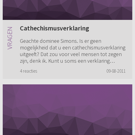
Cathechismusverklaring
Geachte dominee Simons. Is er geen
mogelijkheid dat u een cathechismusverklaring
uitgeeft? Dat zou voor veel mensen tot zegen
zijn, denk ik. Kunt u soms een verklaring
aanbevelen?
4 reacties
09-08-2011