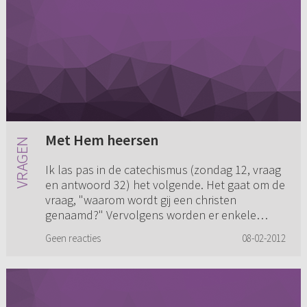
Met Hem heersen
Ik las pas in de catechismus (zondag 12, vraag
en antwoord 32) het volgende. Het gaat om de
vraag, "waarom wordt gij een christen
genaamd?" Vervolgens worden er enkele
belangrijke zaken genoemd; door ...
Geen reacties
08-02-2012