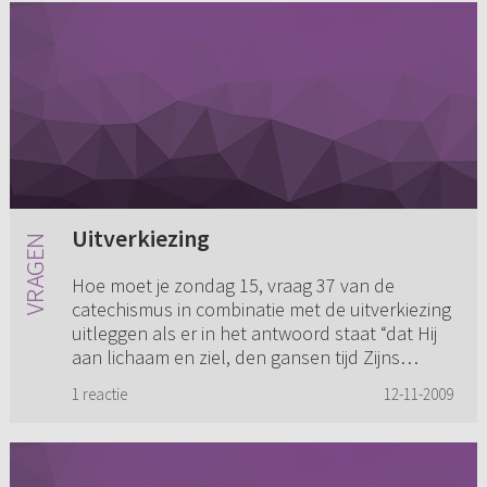
Uitverkiezing
Hoe moet je zondag 15, vraag 37 van de
catechismus in combinatie met de uitverkiezing
uitleggen als er in het antwoord staat “dat Hij
aan lichaam en ziel, den gansen tijd Zijns
levens op de aarde, maa...
1 reactie
12-11-2009