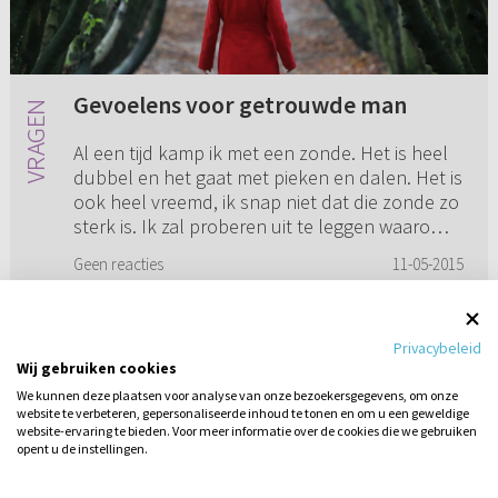
Gevoelens voor getrouwde man
Al een tijd kamp ik met een zonde. Het is heel
dubbel en het gaat met pieken en dalen. Het is
ook heel vreemd, ik snap niet dat die zonde zo
sterk is. Ik zal proberen uit te leggen waarom.
Er is in mi...
Geen reacties
11-05-2015
Privacybeleid
Wij gebruiken cookies
1
2
3
4
We kunnen deze plaatsen voor analyse van onze bezoekersgegevens, om onze
website te verbeteren, gepersonaliseerde inhoud te tonen en om u een geweldige
website-ervaring te bieden. Voor meer informatie over de cookies die we gebruiken
opent u de instellingen.