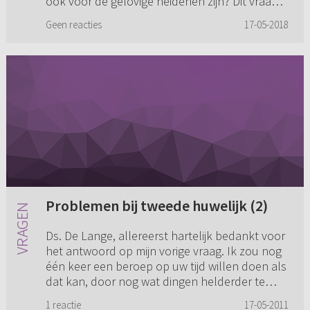
ook voor de gelovige heidenen zijn? Dit vraag ik
omdat je regelmatig hoort dat er beloftes
Geen reacties
17-05-2018
alleen voor het vol...
Problemen bij tweede huwelijk (2)
Ds. De Lange, allereerst hartelijk bedankt voor
het antwoord op mijn vorige vraag. Ik zou nog
één keer een beroep op uw tijd willen doen als
dat kan, door nog wat dingen helderder te
krijgen. Ik kan n...
1 reactie
17-05-2011