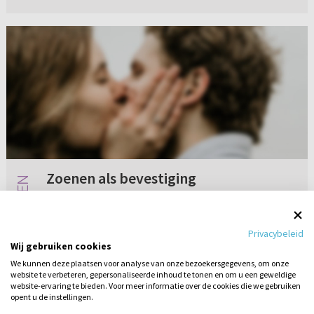
Zoenen als bevestiging
In mijn vorige relatie heb ik een keer met een
ander gezoend. Toen de relatie uit was begon
Privacybeleid
ik heel erg het vrijgezellenleven te leven. Ik
Wij gebruiken cookies
zoende met verschillende jongens en sliep
We kunnen deze plaatsen voor analyse van onze bezoekersgegevens, om onze
soms ook met ze (ma...
website te verbeteren, gepersonaliseerde inhoud te tonen en om u een geweldige
Geen reacties
17-05-2022
website-ervaring te bieden. Voor meer informatie over de cookies die we gebruiken
opent u de instellingen.