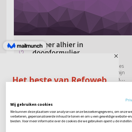
De leer alhier in
doopformulier
Wat wordt er in het doopformulier precies
bedoelt met "de leer alhier"? Volgens mijn
predikant (Ger. Gem.) kan ik op deze vraag
geen "ja" zeggen omdat ik kritiek op zijn
Geen reacties
01-10-2001
prediking geleverd heb. Wat mo...
Pri
Wij gebruiken cookies
We kunnen deze plaatsen voor analyse van onze bezoekersgegevens, om onze web
verbeteren, gepersonaliseerde inhoud te tonen en om u een geweldige website-erv
bieden. Voor meer informatie over de cookies die we gebruiken opent u de instelli