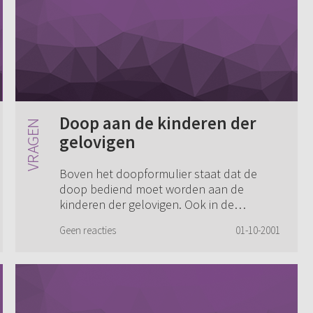
Doop aan de kinderen der
gelovigen
Boven het doopformulier staat dat de
doop bediend moet worden aan de
kinderen der gelovigen. Ook in de
Heidelbergse catechismus wordt
Geen reacties
01-10-2001
gesproken dat de kinderen der gelovigen
nu onderscheiden worden va...