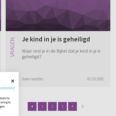
Je kind in je is geheiligd
Waar vind je in de Bijbel dat je kind in je is
geheiligd?
Geen reacties
01-10-2001
vacybeleid
site te
aring te
1
2
3
4
5
ngen.