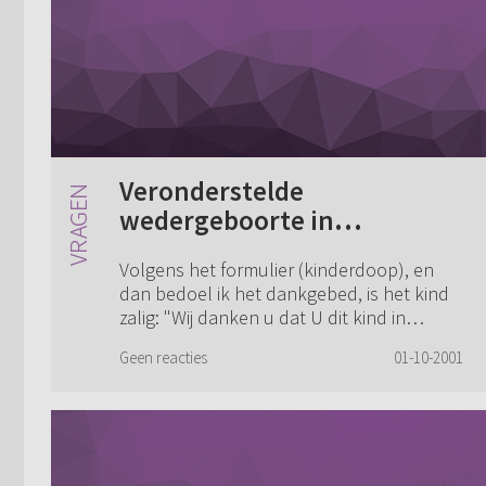
Veronderstelde
wedergeboorte in
doopformulier?
Volgens het formulier (kinderdoop), en
dan bedoel ik het dankgebed, is het kind
zalig: "Wij danken u dat U dit kind in
genade aangenomen hebt." Is dit geen
Geen reacties
01-10-2001
veronderstelde wedergeboorte. Als een
kind l...