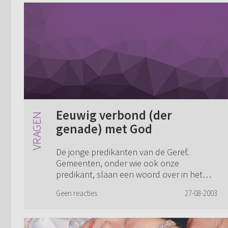
Eeuwig verbond (der
genade) met God
De jonge predikanten van de Geref.
Gemeenten, onder wie ook onze
predikant, slaan een woord over in het
doopformulier: in de zin, dat wij een
Geen reacties
27-08-2003
eeuwig verbond (der genade) met God
hebben. Het woord "gen...