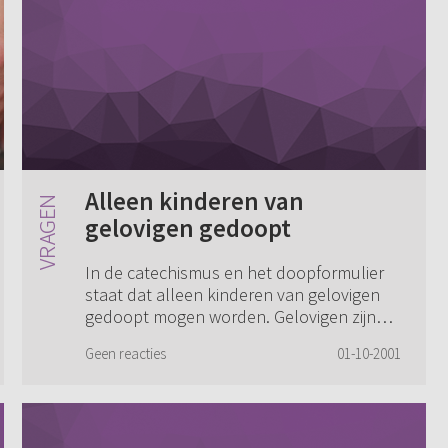
Alleen kinderen van
gelovigen gedoopt
In de catechismus en het doopformulier
staat dat alleen kinderen van gelovigen
gedoopt mogen worden. Gelovigen zijn
toch bekeerden? Waarom worden er in de
Geen reacties
01-10-2001
kerken dan altijd gewoon alle kinderen
gedoop...