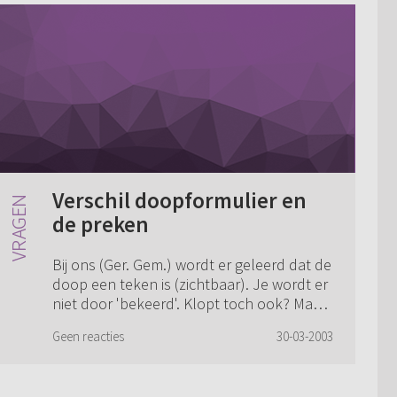
Verschil doopformulier en
de preken
Bij ons (Ger. Gem.) wordt er geleerd dat de
doop een teken is (zichtbaar). Je wordt er
niet door 'bekeerd'. Klopt toch ook? Maar
het formulier van de doop is eigenlijk
Geen reacties
30-03-2003
tegenstrijdig met de preken bij ...