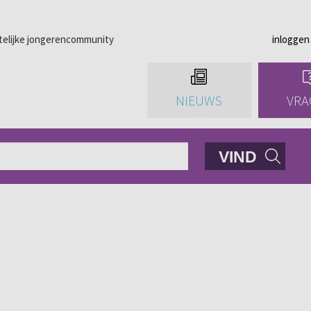
telijke jongerencommunity
inloggen
NIEUWS
VRA
VIND