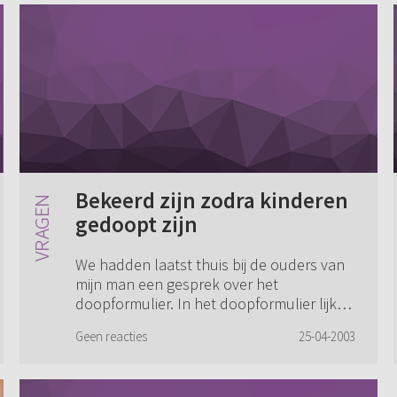
Bekeerd zijn zodra kinderen
gedoopt zijn
We hadden laatst thuis bij de ouders van
mijn man een gesprek over het
doopformulier. In het doopformulier lijkt
het of er in het dankgebed wordt gezegd
Geen reacties
25-04-2003
dat de kinderen bekeerd zijn zodra ze
gedoopt z...