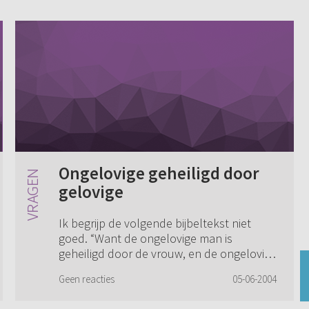
Ongelovige geheiligd door
gelovige
Ik begrijp de volgende bijbeltekst niet
goed. “Want de ongelovige man is
geheiligd door de vrouw, en de ongelovige
vrouw is geheiligd door den man; want
Geen reacties
05-06-2004
anders waren uw kinderen onrein, maar
nu zijn z...