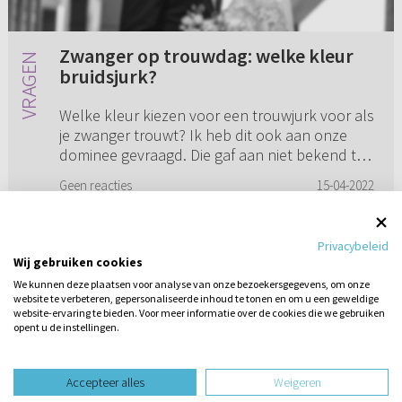
Zwanger op trouwdag: welke kleur
bruidsjurk?
Welke kleur kiezen voor een trouwjurk voor als
je zwanger trouwt? Ik heb dit ook aan onze
dominee gevraagd. Die gaf aan niet bekend te
zijn met richtlijnen/regels binnen onze kerk
Geen reacties
15-04-2022
(Gereformeerde Gemee...
Privacybeleid
Wij gebruiken cookies
1
2
3
4
5
6
We kunnen deze plaatsen voor analyse van onze bezoekersgegevens, om onze
website te verbeteren, gepersonaliseerde inhoud te tonen en om u een geweldige
website-ervaring te bieden. Voor meer informatie over de cookies die we gebruiken
opent u de instellingen.
Stel hier
een vraag
Accepteer alles
Weigeren
design website door