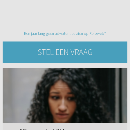
Een jaar lang geen advertenties zien op Refoweb?
STEL EEN VRAAG