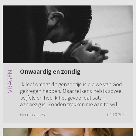
Onwaardig en zondig
Ik leef omdat dit genadetijd is die we van God
gekregen hebben. Maar telkens heb ik zoveel
twijfels en heb ik het gevoel dat satan
aanwezig is. Zonden trekken me aan terwijl ik
wil bidden of bijbellez...
Geen reacties
04-10-2022