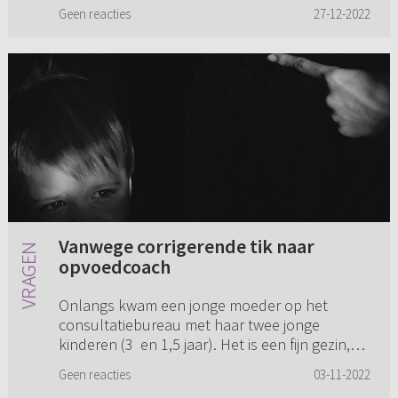
goed met elkaar vinden. Ondertuss...
Geen reacties
27-12-2022
Vanwege corrigerende tik naar
opvoedcoach
Onlangs kwam een jonge moeder op het
consultatiebureau met haar twee jonge
kinderen (3 en 1,5 jaar). Het is een fijn gezin,
waarvan papa en mama prima voor de
Geen reacties
03-11-2022
kinderen zorgen. Nu had één van de kinde...