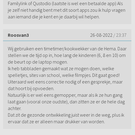
Familylink of Qustodio (laatste is wel een betaalde app) Als
je zelf niet handig bent met dit soort apps zou ik hulp vragen
aan iemand die je kent en je daarbij wil helpen.
Roosvan3
26-08-2022
/ 23:37
Wij gebruiken een timetimer/kookwekker van de Hema. Daar
stellen we de tijd op in, hoe lang de kinderen (6, 8 en 10) om
de beurt op de laptop mogen.
Ik heb tabbladen gemaakt wat ze mogen doen, welke
spelletjes, sites van school, welke filmpjes. Dit gaat goed!
Uiteraard wel eens correctie nodig of een gesprekje, maar
dat hoort bij opvoeden.
Natuurlijk is er wel eens gemopper, maar als ik ze hun gang
laat gaan (vooral onze oudste), dan zitten ze er de hele dag
achter.
Dat zit de gezonde ontwikkeling juist weer in de weg, plus ik
ervaar dat ze er alleen maar drukker van worden.