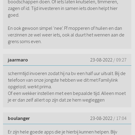
boodschappen doen. Of iets laten knutselen, timmeren,
zagen of id. Tijd investeren in samen iets doen helpt hier
goed.
En ook gewoon simpel 'nee'. Ff mopperen of huilen en dan
verzinnen ze wel weer iets, ook al duurt het wennen aan de
grens soms even.
jaarmaro
23-08-2022
/ 09:27
schermtijd invoeren zodat hij na bv een half uur uitvalt. Bij de
telefoon van onze jongste hebben we dit met Familylink
opgelost. werkt prima.
Of een wekker instellen met een bepaalde tijd. Alleen moet
je er dan zelf allert op zijn dat ze hem wegleggen
boulanger
23-08-2022
/ 17:04
Er zijn hele goede apps die je hierbij kunnen helpen. Bijv