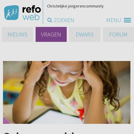
Christelijke jongerencommunity
ZOEKEN
MENU
NIEUWS
VRAGEN
DWARS
FORUM