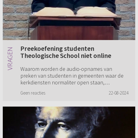
Preekoefening studenten
Theologische School niet online
Waarom worden de audio-opnames van
preken van studenten in gemeenten waar de
kerkdiensten normaliter open staan,
bijvoorbeeld op kerkdienstgemist.nl, niet
Geen reacties
22-08-2024
online gezet? Is hier een regel voor vanuit h...