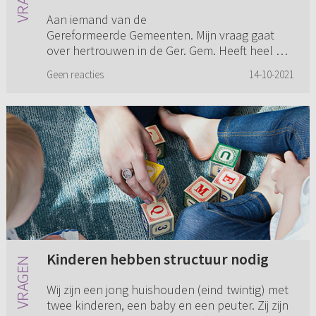
Aan iemand van de
Gereformeerde Gemeenten. Mijn vraag gaat
over hertrouwen in de Ger. Gem. Heeft heel het
kerkverband daar dezelfde visie op? Mijn
Geen reacties
14-10-2021
zwager is jaren geleden na ruim 10 jaar
huwelijk g...
Kinderen hebben structuur nodig
Wij zijn een jong huishouden (eind twintig) met
twee kinderen, een baby en een peuter. Zij zijn