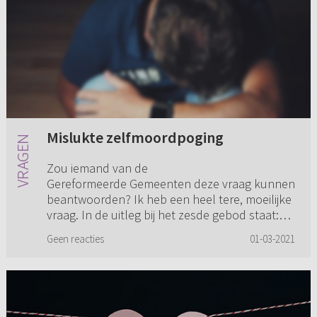
Mislukte zelfmoordpoging
Zou iemand van de
Gereformeerde Gemeenten deze vraag kunnen
beantwoorden? Ik heb een heel tere, moeilijke
vraag. In de uitleg bij het zesde gebod staat:
“Ook mijzelf niet kwetse of moedwilliglijk in e...
Geen reacties
01-03-2021