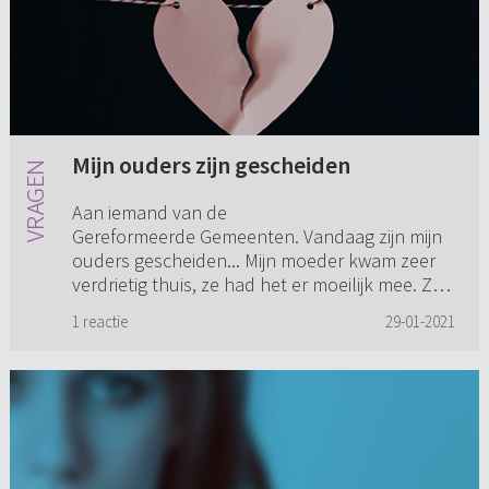
Mijn ouders zijn gescheiden
Aan iemand van de
Gereformeerde Gemeenten. Vandaag zijn mijn
ouders gescheiden... Mijn moeder kwam zeer
verdrietig thuis, ze had het er moeilijk mee. Ze
zei ongeveer het volgende: “Hoe moet ik hier
1 reactie
29-01-2021
Go...