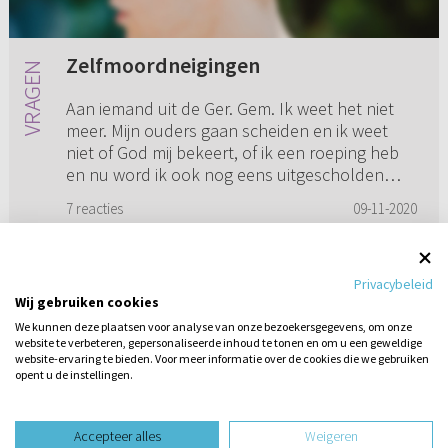
Zelfmoordneigingen
Aan iemand uit de Ger. Gem. Ik weet het niet
meer. Mijn ouders gaan scheiden en ik weet
niet of God mij bekeert, of ik een roeping heb
en nu word ik ook nog eens uitgescholden
voor homo, terwijl ik da...
7 reacties
09-11-2020
Privacybeleid
Wij gebruiken cookies
1
...
3
4
5
6
We kunnen deze plaatsen voor analyse van onze bezoekersgegevens, om onze
website te verbeteren, gepersonaliseerde inhoud te tonen en om u een geweldige
website-ervaring te bieden. Voor meer informatie over de cookies die we gebruiken
opent u de instellingen.
Stel hier
een vraag
design website door
Accepteer alles
Weigeren