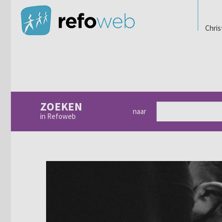
Chris
ZOEKEN
naar
in Refoweb