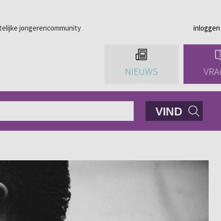
telijke jongerencommunity
inloggen
NIEUWS
VRA
VIND