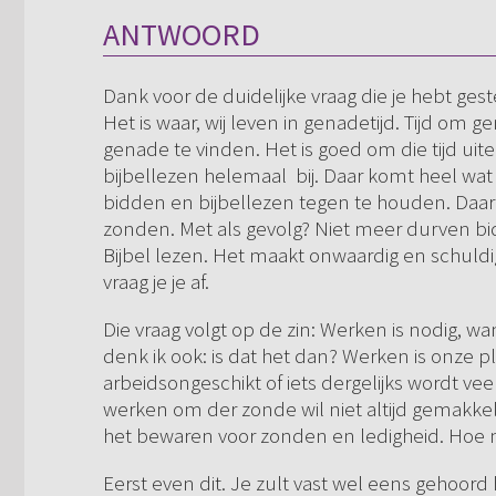
ANTWOORD
Dank voor de duidelijke vraag die je hebt ges
Het is waar, wij leven in genadetijd. Tijd om 
genade te vinden. Het is goed om die tijd uit
bijbellezen helemaal bij. Daar komt heel wat t
bidden en bijbellezen tegen te houden. Daar
zonden. Met als gevolg? Niet meer durven bi
Bijbel lezen. Het maakt onwaardig en schuldi
vraag je je af.
Die vraag volgt op de zin: Werken is nodig, w
denk ik ook: is dat het dan? Werken is onze p
arbeidsongeschikt of iets dergelijks wordt vee
werken om der zonde wil niet altijd gemakke
het bewaren voor zonden en ledigheid. Hoe n
Eerst even dit. Je zult vast wel eens gehoor