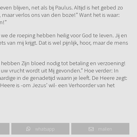
even blijven, net als bij Paulus. Altijd is het gebed zo
, maar verlos ons van den boze!” Want het is waar:
n!”
we de roeping hebben heilig voor God te leven. Jij en
s van mij krijgt. Dat is wel pijnlijk, hoor, maar de mens
j hebben Zijn bloed nodig tot betaling en verzoening!
 uw vrucht wordt uit Mij gevonden.” Hoe verder: In
dige in de genadetijd waarin je leeft. De Heere zegt:
De Heere is -om Jezus’ wil- een Verhoorder van het
whatsapp
mailen