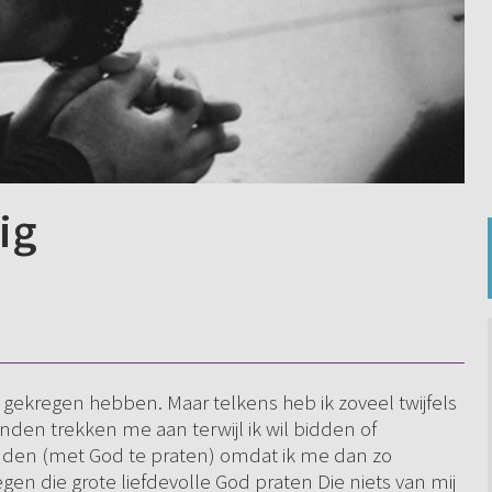
ig
d gekregen hebben. Maar telkens heb ik zoveel twijfels
onden trekken me aan terwijl ik wil bidden of
 bidden (met God te praten) omdat ik me dan zo
en die grote liefdevolle God praten Die niets van mij