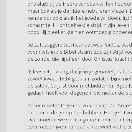
ons altijd bij de Heere vandaan willen houde
maar ook als je de Heere hebt leren vrezen. D
kende dat ook: als ik het goede wil doen, ligt 
schaamte. Hij ontdekte die strijd in zijn leve
door. Hij bleef er klein en ootmoedig onder e
Je zult zeggen: Ja, maar dat was Paulus. Ja,
voor niets in de Bijbel staan? Zou zijn strijd 
de zonde, die hij alleen door Christus’ krach
Ik lees uit je vraag, dat je in je genadetijd al
zoveel kwaad hebt gedaan, zodat je bijna niet 
de satan! Ga juist door met bidden en Bijbell
gedaan heeft voor degenen, die niet ander
Zeker moet je tegen de zonde strijden. Som
minder in de greep kan hebben. Het geldt vo
Dan moeten we soms rigoureus een punt ergen
even opschrijven, omdat ik niet weet welke 