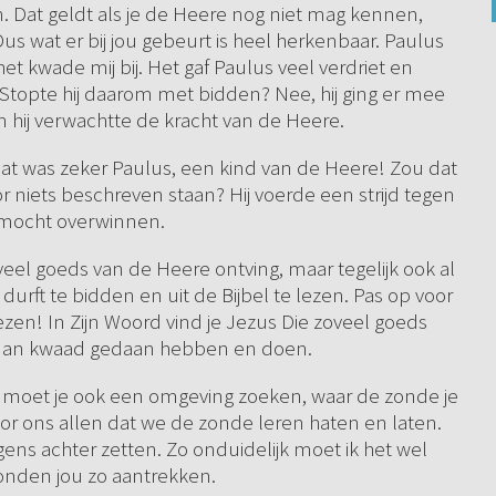
n. Dat geldt als je de Heere nog niet mag kennen,
us wat er bij jou gebeurt is heel herkenbaar. Paulus
het kwade mij bij. Het gaf Paulus veel verdriet en
n. Stopte hij daarom met bidden? Nee, hij ging er mee
n hij verwachtte de kracht van de Heere.
 dat was zeker Paulus, een kind van de Heere! Zou dat
voor niets beschreven staan? Hij voerde een strijd tegen
t mocht overwinnen.
 zoveel goeds van de Heere ontving, maar tegelijk ook al
durft te bidden en uit de Bijbel te lezen. Pas op voor
ezen! In Zijn Woord vind je Jezus Die zoveel goeds
s dan kwaad gedaan hebben en doen.
s moet je ook een omgeving zoeken, waar de zonde je
or ons allen dat we de zonde leren haten en laten.
s achter zetten. Zo onduidelijk moet ik het wel
zonden jou zo aantrekken.