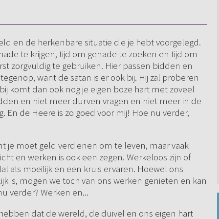
teld en de herkenbare situatie die je hebt voorgelegd.
genade te krijgen, tijd om genade te zoeken en tijd om
erst zorgvuldig te gebruiken. Hier passen bidden en
egenop, want de satan is er ook bij. Hij zal proberen
bij komt dan ook nog je eigen boze hart met zoveel
dden en niet meer durven vragen en niet meer in de
g. En de Heere is zo goed voor mij! Hoe nu verder,
ant je moet geld verdienen om te leven, maar vaak
licht en werken is ook een zegen. Werkeloos zijn of
lal als moeilijk en een kruis ervaren. Hoewel ons
lijk is, mogen we toch van ons werken genieten en kan
u verder? Werken en...
d hebben dat de wereld, de duivel en ons eigen hart