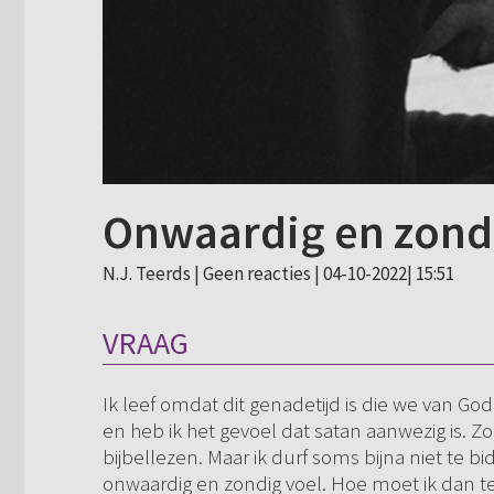
Onwaardig en zond
N.J. Teerds |
Geen reacties
| 04-10-2022| 15:51
VRAAG
Ik leef omdat dit genadetijd is die we van Go
en heb ik het gevoel dat satan aanwezig is. Z
bijbellezen. Maar ik durf soms bijna niet te
onwaardig en zondig voel. Hoe moet ik dan teg