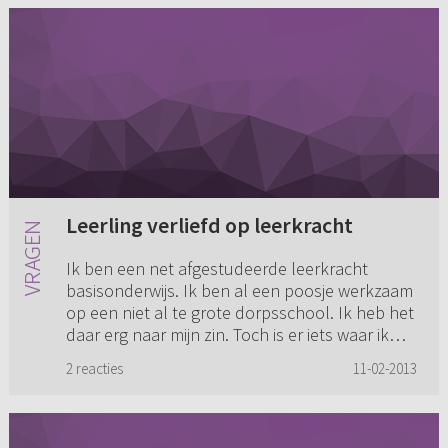
Leerling verliefd op leerkracht
Ik ben een net afgestudeerde leerkracht
basisonderwijs. Ik ben al een poosje werkzaam
op een niet al te grote dorpsschool. Ik heb het
daar erg naar mijn zin. Toch is er iets waar ik
sinds kort tegen a...
2 reacties
11-02-2013