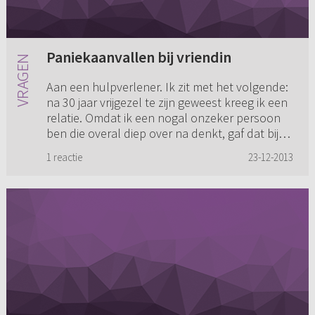
Paniekaanvallen bij vriendin
Aan een hulpverlener. Ik zit met het volgende:
na 30 jaar vrijgezel te zijn geweest kreeg ik een
relatie. Omdat ik een nogal onzeker persoon
ben die overal diep over na denkt, gaf dat bij
mij nogal ve...
1 reactie
23-12-2013