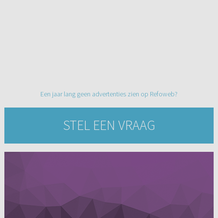
Een jaar lang geen advertenties zien op Refoweb?
STEL EEN VRAAG