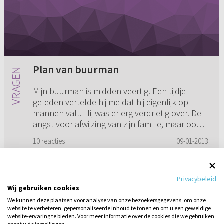
Plan van buurman
Mijn buurman is midden veertig. Een tijdje
geleden vertelde hij me dat hij eigenlijk op
mannen valt. Hij was er erg verdrietig over. De
angst voor afwijzing van zijn familie, maar ook
dat hij dat eige...
10 reacties
09-01-2013
Privacybeleid
Wij gebruiken cookies
1
2
3
4
5
...
9
We kunnen deze plaatsen voor analyse van onze bezoekersgegevens, om onze
website te verbeteren, gepersonaliseerde inhoud te tonen en om u een geweldige
website-ervaring te bieden. Voor meer informatie over de cookies die we gebruiken