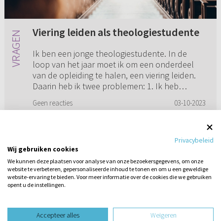
Viering leiden als theologiestudente
Ik ben een jonge theologiestudente. In de
loop van het jaar moet ik om een onderdeel
van de opleiding te halen, een viering leiden.
Daarin heb ik twee problemen: 1. Ik heb
plankenkoorts. 2. Ik ben er ...
Geen reacties
03-10-2023
Privacybeleid
Wij gebruiken cookies
1
2
3
4
5
We kunnen deze plaatsen voor analyse van onze bezoekersgegevens, om onze
website te verbeteren, gepersonaliseerde inhoud te tonen en om u een geweldige
website-ervaring te bieden. Voor meer informatie over de cookies die we gebruiken
opent u de instellingen.
Stel hier
een vraag
design website door
Accepteer alles
Weigeren