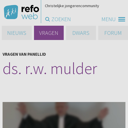
Christelijke jongerencommunity
ZOEKEN
MENU
NIEUWS
VRAGEN
DWARS
FORUM
VRAGEN VAN PANELLID
ds. r.w. mulder