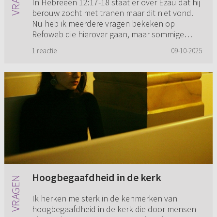
In Hebreeën 12:17-18 staat er over Ezau dat hij
berouw zocht met tranen maar dit niet vond.
Nu heb ik meerdere vragen bekeken op
Refoweb die hierover gaan, maar sommige
zeggen dat Ezau geen bekering m...
1 reactie
09-10-2025
Hoogbegaafdheid in de kerk
Ik herken me sterk in de kenmerken van
hoogbegaafdheid in de kerk die door mensen