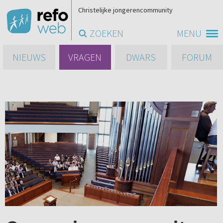
Christelijke jongerencommunity
ZOEKEN
MENU
NIEUWS
VRAGEN
DWARS
FORUM