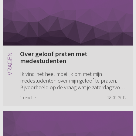
Over geloof praten met
medestudenten
Ik vind het heel moeilijk om met mijn
medestudenten over mijn geloof te praten.
Bijvoorbeeld op de vraag wat je zaterdagavond
hebt gedaan, dan vind ik het moeilijk om te
1 reactie
18-01-2012
zeggen dat ik christen ben en ...