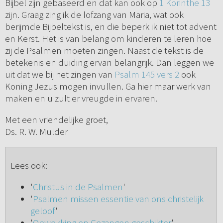
Bijbel zijn gebaseerd en dat kan ook op
1 Korinthe 13
zijn. Graag zing ik de lofzang van Maria, wat ook
berijmde Bijbeltekst is, en die beperk ik niet tot advent
en Kerst. Het is van belang om kinderen te leren hoe
zij de Psalmen moeten zingen. Naast de tekst is de
betekenis en duiding ervan belangrijk. Dan leggen we
uit dat we bij het zingen van
Psalm 145 vers 2
ook
Koning Jezus mogen invullen. Ga hier maar werk van
maken en u zult er vreugde in ervaren.
Met een vriendelijke groet,
Ds. R. W. Mulder
Lees ook:
'
Christus in de Psalmen
'
'
Psalmen missen essentie van ons christelijk
geloof
'
'
Opwekking en Gezangen geschikter
'