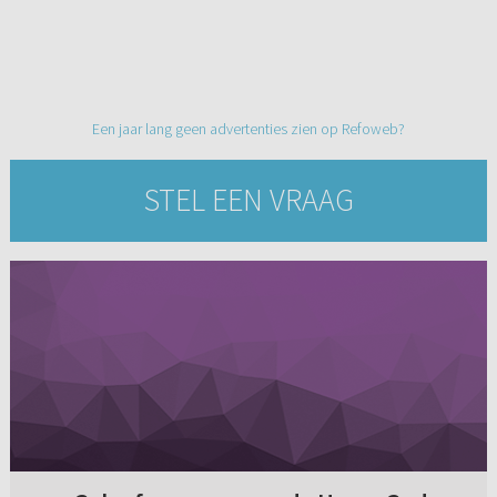
Een jaar lang geen advertenties zien op Refoweb?
STEL EEN VRAAG