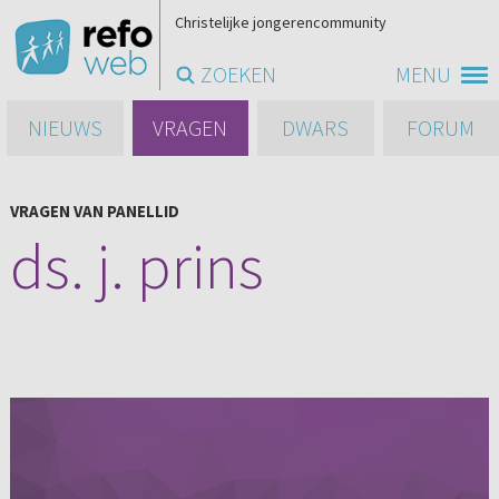
Christelijke jongerencommunity
ZOEKEN
MENU
NIEUWS
VRAGEN
DWARS
FORUM
VRAGEN VAN PANELLID
ds. j. prins