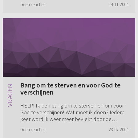
raadsels, mede omdat...
Geen reacties
14-11-2004
Bang om te sterven en voor God te
verschijnen
HELP! Ik ben bang om te sterven en om voor
God te verschijnen! Wat moet ik doen? Iedere
keer word ik weer meer bevlekt door de
zonde! Wat moet ik doen om het eeuwige
Geen reacties
23-07-2004
leven te beërven? Ik kan toch niet...