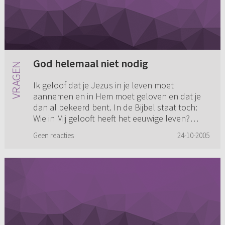
God helemaal niet nodig
Ik geloof dat je Jezus in je leven moet
aannemen en in Hem moet geloven en dat je
dan al bekeerd bent. In de Bijbel staat toch:
Wie in Mij gelooft heeft het eeuwige leven?
Maar als ik naar mezelf kijk...
Geen reacties
24-10-2005