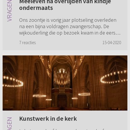
Meeleven na overlijden van kindje
ondermaats
Ons zoontje is vorig jaar plotseling overleden
na een bijna voldragen zwangerschap. De
wijkouderling die op bezoek kwam in de eerste
week gaf aan dat hij blij was dat hij ons langere
7 reacties
15-04-2020
tijd zou kunnen o...
Kunstwerk in de kerk