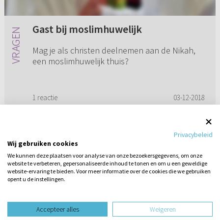
Gast bij moslimhuwelijk
Mag je als christen deelnemen aan de Nikah,
een moslimhuwelijk thuis?
1 reactie
03-12-2018
Privacybeleid
Wij gebruiken cookies
1
2
3
4
5
...
11
We kunnen deze plaatsen voor analyse van onze bezoekersgegevens, om onze
website te verbeteren, gepersonaliseerde inhoud te tonen en om u een geweldige
website-ervaring te bieden. Voor meer informatie over de cookies die we gebruiken
opent u de instellingen.
Stel hier
een vraag
design website door
Accepteer alles
Weigeren