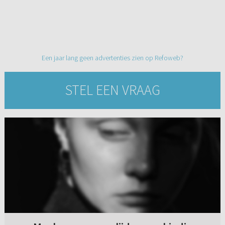
Een jaar lang geen advertenties zien op Refoweb?
STEL EEN VRAAG