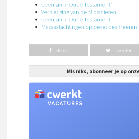
Geen zin in Oude Testament
'
Vernietiging van de Midianieten
Geen zin in Oude Testament
Massaslachtingen op bevel des Heeren
delen
tweeten
Mis niks, abonneer je op onz