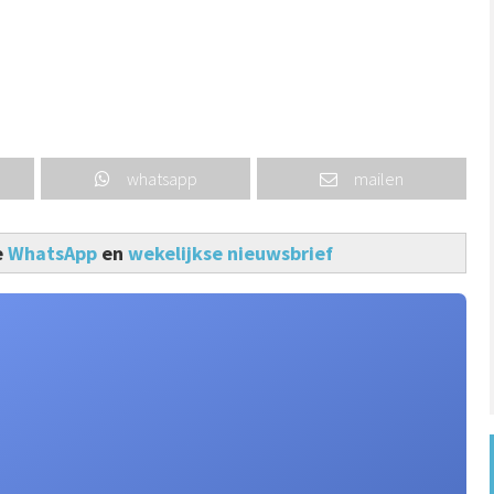
whatsapp
mailen
e
WhatsApp
en
wekelijkse nieuwsbrief