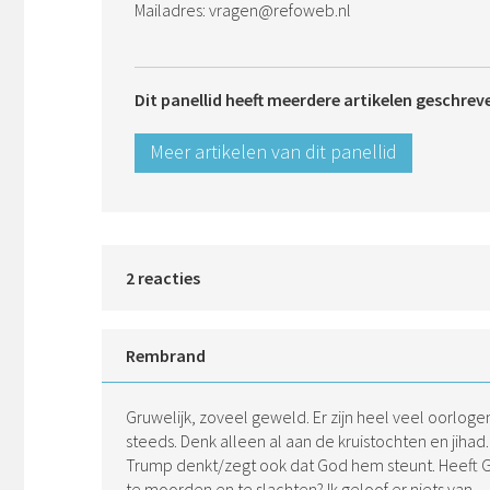
Mailadres: vragen@refoweb.nl
Dit panellid heeft meerdere artikelen geschrev
Meer artikelen van dit panellid
2 reacties
Rembrand
Gruwelijk, zoveel geweld. Er zijn heel veel oorlog
steeds. Denk alleen al aan de kruistochten en jihad.
Trump denkt/zegt ook dat God hem steunt. Heeft 
te moorden en te slachten? Ik geloof er niets van.