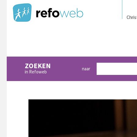
Chris
ZOEKEN
naar
in Refoweb