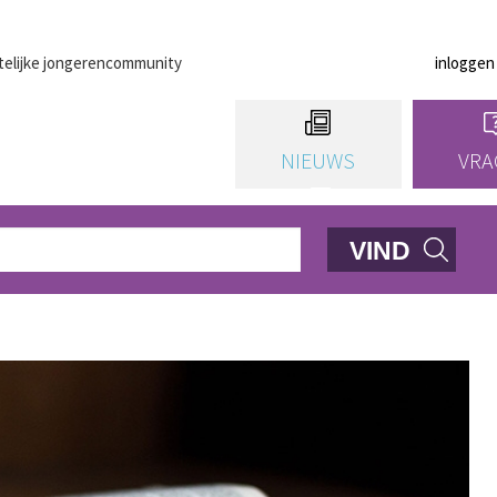
telijke jongerencommunity
inloggen
NIEUWS
VRA
VIND