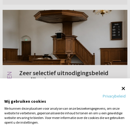
Zeer selectief uitnodigingsbeleid
predikanten
Ik ben kerkganger in de Hersteld Hervormde
Privacybeleid
Kerk. Onze gemeente is momenteel vacant.
Wij gebruiken cookies
Onze kerkenraad heeft een zeer selectief
We kunnen deze plaatsen voor analyse van onze bezoekersgegevens, om onze
uitnodigingsbeleid op basis van punten. Ieder
website te verbeteren, gepersonaliseerde inhoud te tonen en om u een geweldige
Geen reacties
26-05-2026
kerkenraadslid kan een domine...
website-ervaring te bieden. Voor meer informatie over de cookies die we gebruiken
opent u de instellingen.