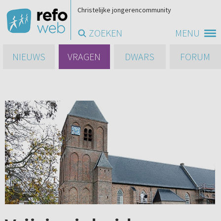
Christelijke jongerencommunity
ZOEKEN
MENU
NIEUWS
VRAGEN
DWARS
FORUM