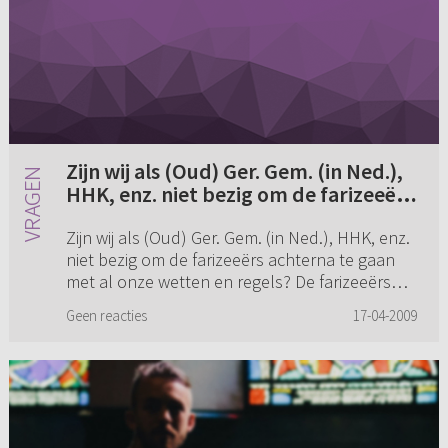
Zijn wij als (Oud) Ger. Gem. (in Ned.),
HHK, enz. niet bezig om de farizeeërs
achterna te gaan met al onze wetten
Zijn wij als (Oud) Ger. Gem. (in Ned.), HHK, enz.
en regels? De farizeeërs hadden ook
niet bezig om de farizeeërs achterna te gaan
honderden wetjes en regels, waarvan
met al onze wetten en regels? De farizeeërs
zij blijkbaar ook vonden dat het
hadden ook honderden wetjes en regels,
belangrijk was. Maar of dat het in de
Geen reacties
17-04-2009
waarvan zij blijkbaar ...
Bijbel zo te vinden was...