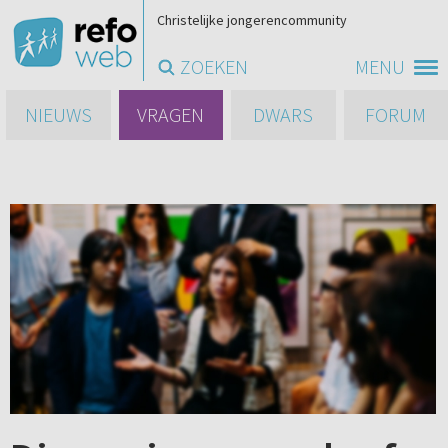
Christelijke jongerencommunity
ZOEKEN
MENU
NIEUWS
VRAGEN
DWARS
FORUM